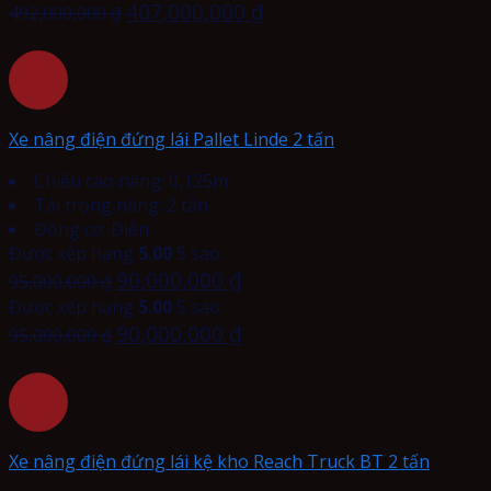
407,000,000
₫
492,000,000
₫
Xe nâng điện đứng lái Pallet Linde 2 tấn
Chiều cao nâng: 0,125m
Tải trọng nâng: 2 tấn
Động cơ: Điện
Được xếp hạng
5.00
5 sao
90,000,000
₫
95,000,000
₫
Được xếp hạng
5.00
5 sao
90,000,000
₫
95,000,000
₫
Xe nâng điện đứng lái kệ kho Reach Truck BT 2 tấn