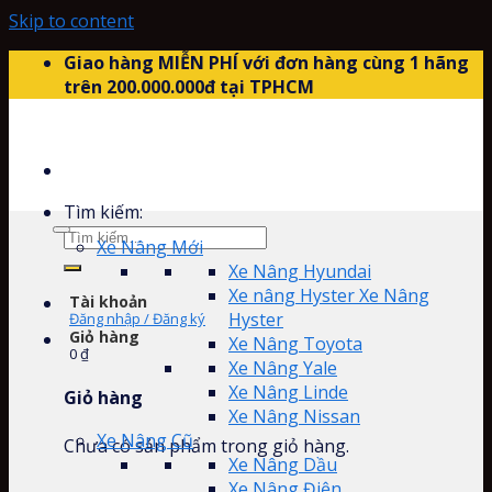
Skip to content
Giao hàng MIỄN PHÍ với đơn hàng cùng 1 hãng
trên 200.000.000đ tại TPHCM
Tìm kiếm:
Xe Nâng Mới
Xe Nâng Hyundai
Xe nâng Hyster Xe Nâng
Tài khoản
Hyster
Đăng nhập / Đăng ký
Giỏ hàng
Xe Nâng Toyota
0
₫
Xe Nâng Yale
Xe Nâng Linde
Giỏ hàng
Xe Nâng Nissan
Xe Nâng Cũ
Chưa có sản phẩm trong giỏ hàng.
Xe Nâng Dầu
Xe Nâng Điện