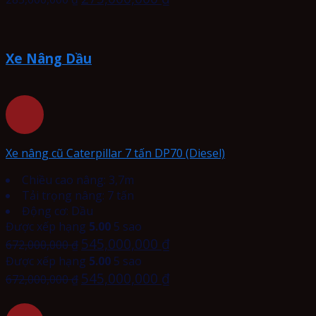
Xe Nâng Dầu
Xe nâng cũ Caterpillar 7 tấn DP70 (Diesel)
Chiều cao nâng: 3,7m
Tải trọng nâng: 7 tấn
Động cơ: Dầu
Được xếp hạng
5.00
5 sao
545,000,000
₫
672,000,000
₫
Được xếp hạng
5.00
5 sao
545,000,000
₫
672,000,000
₫