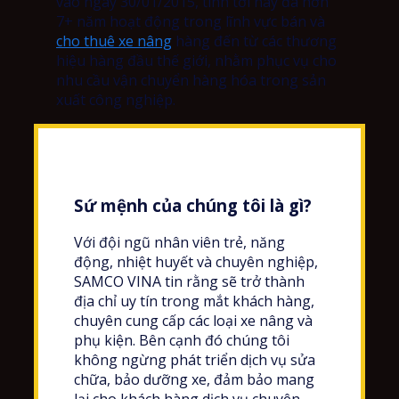
vào ngày 30/01/2015, tính tới nay đã hơn
7+ năm hoạt động trong lĩnh vực bán và
cho thuê xe nâng
hàng đến từ các thương
hiệu hàng đầu thế giới, nhằm phục vụ cho
nhu cầu vận chuyển hàng hóa trong sản
xuất công nghiệp.
Sứ mệnh của chúng tôi là gì?
Với đội ngũ nhân viên trẻ, năng
động, nhiệt huyết và chuyên nghiệp,
SAMCO VINA tin rằng sẽ trở thành
địa chỉ uy tín trong mắt khách hàng,
chuyên cung cấp các loại xe nâng và
phụ kiện. Bên cạnh đó chúng tôi
không ngừng phát triển dịch vụ sửa
chữa, bảo dưỡng xe, đảm bảo mang