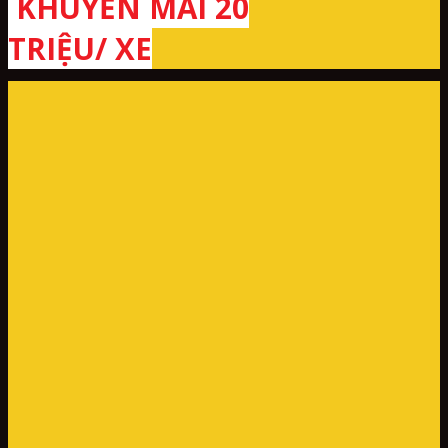
KHUYẾN MÃI 20
TRIỆU/ XE