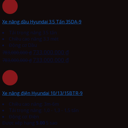
Xe nâng dầu Hyundai 3.5 Tấn 35DA-9
Tải trọng nâng 3.5 tấn
Chiều cao nâng 3.3 mét
Động cơ Dầu
733,000,000
₫
783,000,000
₫
733,000,000
₫
783,000,000
₫
Xe nâng điện Hyundai 10/13/15BTR-9
Chiều cao nâng: 3m-6m
Tải trọng nâng: 1,0 - 1,3 - 1,5 tấn
Động cơ: Điện
Được xếp hạng
5.00
5 sao