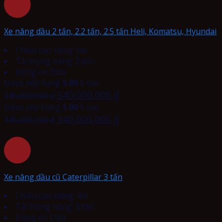
Xe nâng dầu 2 tấn, 2.2 tấn, 2.5 tấn Heli, Komatsu, Hyundai
Chiều cao nâng: 6m
Tải trọng nâng: 2 tấn
Động cơ: Dầu
Được xếp hạng
5.00
5 sao
340,000,000
₫
345,000,000
₫
Được xếp hạng
5.00
5 sao
340,000,000
₫
345,000,000
₫
Xe nâng dầu cũ Caterpillar 3 tấn
Chiều cao nâng: 4m
Tải trọng nâng: 3 tấn
Động cơ: Dầu