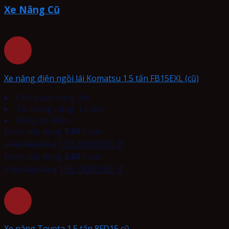
Xe Nâng Cũ
Xe nâng điện ngồi lái Komatsu 1.5 tấn FB15EXL (cũ)
Chiều cao nâng: 3m
Tải trọng nâng: 1,5 tấn
Động cơ: Điện
Được xếp hạng
5.00
5 sao
165,000,000
₫
216,000,000
₫
Được xếp hạng
5.00
5 sao
165,000,000
₫
216,000,000
₫
Xe nâng Toyota 1.5 tấn 8FD15 cũ