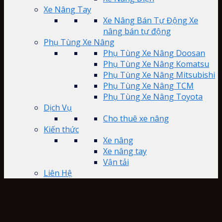
Xe Nâng Tay
Xe Nâng Bán Tự Động Xe
nâng bán tự động
Phụ Tùng Xe Nâng
Phụ Tùng Xe Nâng Doosan
Phụ Tùng Xe Nâng Komatsu
Phụ Tùng Xe Nâng Mitsubishi
Phụ Tùng Xe Nâng TCM
Phụ Tùng Xe Nâng Toyota
Dịch Vụ
Cho thuê xe nâng
Kiến thức
Xe nâng
Xe nâng tay
Vận tải
Liên Hệ