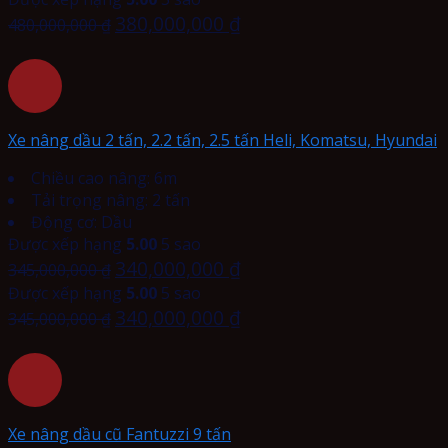
380,000,000
₫
480,000,000
₫
Xe nâng dầu 2 tấn, 2.2 tấn, 2.5 tấn Heli, Komatsu, Hyundai
Chiều cao nâng: 6m
Tải trọng nâng: 2 tấn
Động cơ: Dầu
Được xếp hạng
5.00
5 sao
340,000,000
₫
345,000,000
₫
Được xếp hạng
5.00
5 sao
340,000,000
₫
345,000,000
₫
Xe nâng dầu cũ Fantuzzi 9 tấn