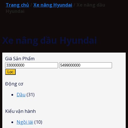
Trang chủ
/
Xe nâng Hyundai
/
Xe nâng dầu
Hyundai
Xe nâng dầu Hyundai
Giá Sản Phẩm
Lọc
Động cơ
Dầu
(31)
Kiểu vận hành
Ngồi lái
(10)