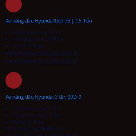
Xe nâng dầu Hyundai15D-7E | 1.5 Tấn
Chiều cao nâng: 3-5m
Tải tọng nâng: 1500kg
Động cơ: Dầu
330,000,000
₫
340,000,000
₫
330,000,000
₫
340,000,000
₫
Xe nâng dầu Hyundai 3 tấn 30D-9
Chiều cao nâng: 2,1m
Tải trọng nâng: 3 tấn
Động cơ: Dầu
Được xếp hạng
4.50
5 sao
531,000,000
₫