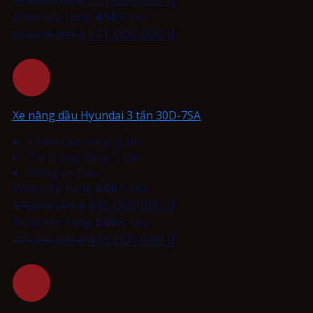
554,000,000
₫
Được xếp hạng
4.50
5 sao
531,000,000
₫
554,000,000
₫
Xe nâng dầu Hyundai 3 tấn 30D-7SA
Chiều cao nâng: 2,1m
Tải trọng nâng: 3 tấn
Động cơ: Dầu
Được xếp hạng
5.00
5 sao
445,000,000
₫
475,000,000
₫
Được xếp hạng
5.00
5 sao
445,000,000
₫
475,000,000
₫