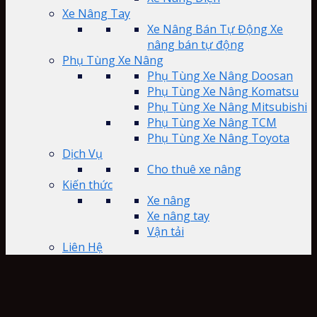
Xe Nâng Tay
Xe Nâng Bán Tự Động Xe
nâng bán tự động
Phụ Tùng Xe Nâng
Phụ Tùng Xe Nâng Doosan
Phụ Tùng Xe Nâng Komatsu
Phụ Tùng Xe Nâng Mitsubishi
Phụ Tùng Xe Nâng TCM
Phụ Tùng Xe Nâng Toyota
Dịch Vụ
Cho thuê xe nâng
Kiến thức
Xe nâng
Xe nâng tay
Vận tải
Liên Hệ