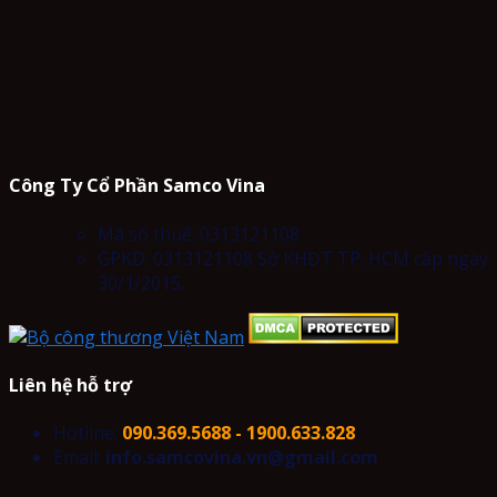
Công Ty Cổ Phần Samco Vina
Mã số thuế: 0313121108
GPKD: 0313121108 Sở KHĐT TP. HCM cấp ngày
30/1/2015.
Liên hệ hỗ trợ
Hotline:
090.369.5688 - 1900.633.828
Email:
info.samcovina.vn@gmail.com