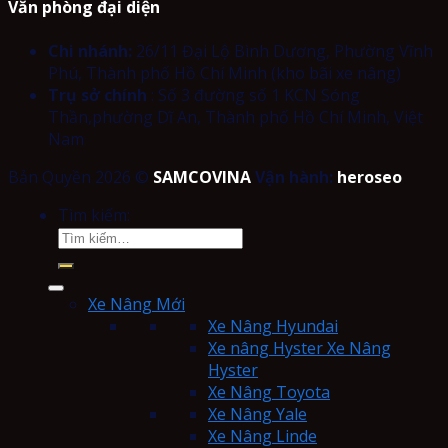
Văn phòng đại diện
Chi nhánh:
26/11 Đại Lộ Bình Dương, Phường Vĩnh
Phú, Thành phố Hồ Chí Minh (kho bãi xe nâng)
Trụ sở chính
: Số 3 đường số 1 KCN Sóng
Thần,phường Dĩ An, Thành phố Hồ Chí Minh, Việt
Nam
Bản Quyền 2026 ©
SAMCOVINA
Vận hành:
heroseo
Tìm kiếm:
Xe Nâng Mới
Xe Nâng Hyundai
Xe nâng Hyster Xe Nâng
Hyster
Xe Nâng Toyota
Xe Nâng Yale
Xe Nâng Linde