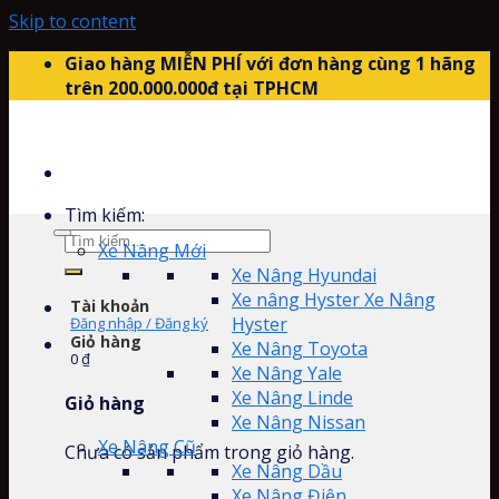
Skip to content
Giao hàng MIỄN PHÍ với đơn hàng cùng 1 hãng
trên 200.000.000đ tại TPHCM
Tìm kiếm:
Xe Nâng Mới
Xe Nâng Hyundai
Xe nâng Hyster Xe Nâng
Tài khoản
Hyster
Đăng nhập / Đăng ký
Giỏ hàng
Xe Nâng Toyota
0
₫
Xe Nâng Yale
Xe Nâng Linde
Giỏ hàng
Xe Nâng Nissan
Xe Nâng Cũ
Chưa có sản phẩm trong giỏ hàng.
Xe Nâng Dầu
Xe Nâng Điện