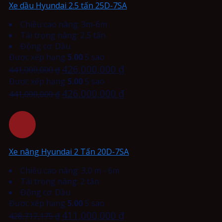
Xe dầu Hyundai 2.5 tấn 25D-7SA
Chiều cao nâng: 3m-6m
Tải trọng nâng: 2,5 tấn
Động cơ: Dầu
Được xếp hạng
5.00
5 sao
426,000,000
₫
441,000,000
₫
Được xếp hạng
5.00
5 sao
426,000,000
₫
441,000,000
₫
Xe nâng Hyundai 2 Tấn 20D-7SA
Chiều cao nâng: 3,0 m - 6m
Tải trọng nâng: 2 tấn
Động cơ: Dầu
Được xếp hạng
5.00
5 sao
411,000,000
₫
428,717,175
₫