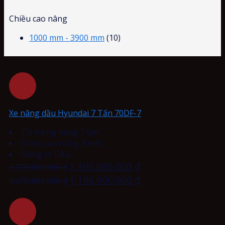
Chiều cao nâng
1000 mm - 3900 mm
(10)
Xe nâng dầu Hyundai 7 Tấn 70DF-7
Tải trọng nâng 7 tấn
Chiều cao nâng 3 mét
Động cơ Dầu
1,196,000,000
₫
1,278,000,000
₫
1,196,000,000
₫
1,278,000,000
₫