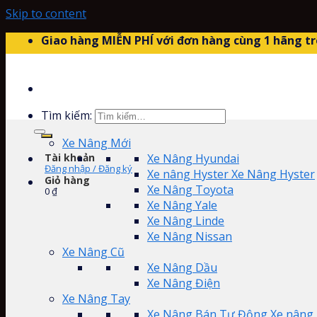
Skip to content
Giao hàng MIỄN PHÍ với đơn hàng cùng 1 hãng tr
Tìm kiếm:
Xe Nâng Mới
Tài khoản
Xe Nâng Hyundai
Đăng nhập / Đăng ký
Xe nâng Hyster Xe Nâng Hyster
Giỏ hàng
Xe Nâng Toyota
0
₫
Xe Nâng Yale
Xe Nâng Linde
Xe Nâng Nissan
Xe Nâng Cũ
Xe Nâng Dầu
Xe Nâng Điện
Xe Nâng Tay
Xe Nâng Bán Tự Động Xe nâng 