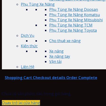
Phụ Tùng Xe Nâng
Phụ Tùng Xe Nâng Doosan
Phụ Tùng Xe Nâng Komatsu
Phụ Tùng Xe Nâng Mitsubishi
Phụ Tùng Xe Nâng TCM
Phụ Tùng Xe Nâng Toyota
Dịch Vụ
Cho thuê xe nâng
Kiến thức
Xe nâng
Xe nâng tay
Vận tải
Liên Hệ
Shopping Cart
Checkout details
Order Complete
Chưa có sản phẩm nào trong giỏ hàng.
Quay trở lại cửa hàng