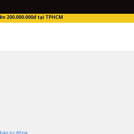
ên 200.000.000đ tại TPHCM
bán tự động