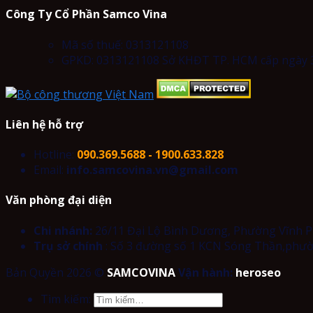
Công Ty Cổ Phần Samco Vina
Mã số thuế: 0313121108
GPKD: 0313121108 Sở KHĐT TP. HCM cấp ngày 3
Liên hệ hỗ trợ
Hotline:
090.369.5688 - 1900.633.828
Email:
info.samcovina.vn@gmail.com
Văn phòng đại diện
Chi nhánh:
26/11 Đại Lộ Bình Dương, Phường Vĩnh P
Trụ sở chính
: Số 3 đường số 1 KCN Sóng Thần,phườ
Bản Quyền 2026 ©
SAMCOVINA
Vận hành:
heroseo
Tìm kiếm: