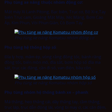
Phụ tùng xe nâng thuộc nhóm động cơ:
Mặt máy Xi Lanh Pitong, Bạc biên, Trục cơ, Bộ Xi e,Tay
biên Trục cam, Gioăng Mặt Máy, Xéc Măng, Bơm Cao
Áp, Kim Phun, Vòi Phun Giàn, Cò Bơm Tay
Phụ tùng xe nâng Komatsu nhóm động cơ
Phụ tùng hệ thống hộp số
:
Đĩa ly hợp, mâm ép, vòng rằng đồng tốc, bánh răng
đồng tốc, biến môn mô, đĩa sắt, bơm hộp số đĩa ma
sát, trục các đăng, cần đi số, van điện, bầu côn…
Phụ tùng xe nâng Komatsu nhóm hộp số
Phụ tùng nhóm hệ thống bánh xe – phanh
:
Má thắng, heo thắng cái, dây thắng tay, cầm thắng,
trục láp, trục dẫn động lái, vòng bi may ơ, các căn đệm,