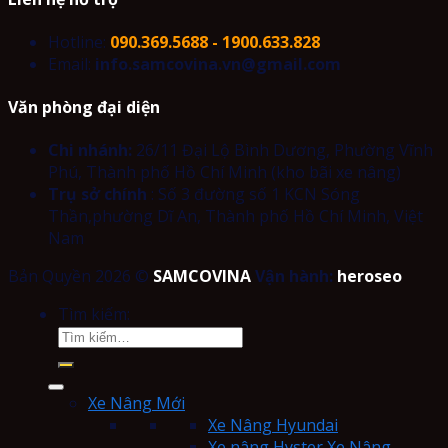
Hotline:
090.369.5688 - 1900.633.828
Email:
info.samcovina.vn@gmail.com
Văn phòng đại diện
Chi nhánh:
26/11 Đại Lộ Bình Dương, Phường Vĩnh
Phú, Thành phố Hồ Chí Minh (kho bãi xe nâng)
Trụ sở chính
: Số 3 đường số 1 KCN Sóng
Thần,phường Dĩ An, Thành phố Hồ Chí Minh, Việt
Nam
Bản Quyền 2026 ©
SAMCOVINA
Vận hành:
heroseo
Tìm kiếm:
Xe Nâng Mới
Xe Nâng Hyundai
Xe nâng Hyster Xe Nâng