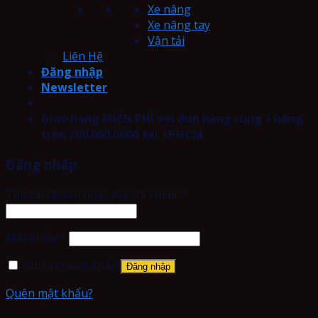
Xe nâng
Xe nâng tay
Vận tải
Liên Hệ
Đăng nhập
Newsletter
Giao hàng MIỄN PHÍ với đơn hàng cùng 1 hãng
trên 200.000.000đ tại TPHCM
Đăng nhập
Tên tài khoản hoặc địa chỉ email
*
Mật khẩu
*
Ghi nhớ mật khẩu
Đăng nhập
Quên mật khẩu?