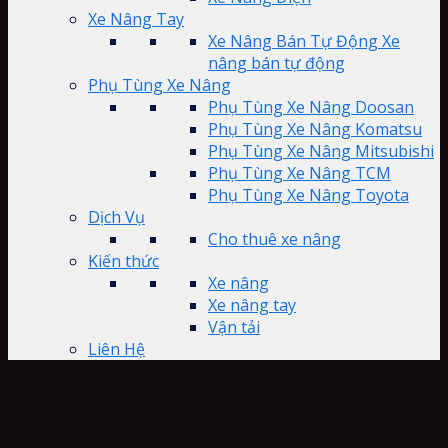
Xe Nâng Tay
Xe Nâng Bán Tự Động Xe
nâng bán tự động
Phụ Tùng Xe Nâng
Phụ Tùng Xe Nâng Doosan
Phụ Tùng Xe Nâng Komatsu
Phụ Tùng Xe Nâng Mitsubishi
Phụ Tùng Xe Nâng TCM
Phụ Tùng Xe Nâng Toyota
Dịch Vụ
Cho thuê xe nâng
Kiến thức
Xe nâng
Xe nâng tay
Vận tải
Liên Hệ