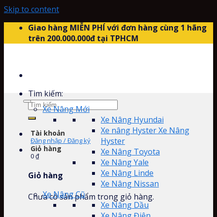
Skip to content
Giao hàng MIỄN PHÍ với đơn hàng cùng 1 hãng
trên 200.000.000đ tại TPHCM
Tìm kiếm:
Xe Nâng Mới
Xe Nâng Hyundai
Xe nâng Hyster Xe Nâng
Tài khoản
Hyster
Đăng nhập / Đăng ký
Giỏ hàng
Xe Nâng Toyota
0
₫
Xe Nâng Yale
Xe Nâng Linde
Giỏ hàng
Xe Nâng Nissan
Xe Nâng Cũ
Chưa có sản phẩm trong giỏ hàng.
Xe Nâng Dầu
Xe Nâng Điện