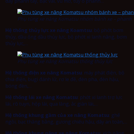
dây phanh tay, bạc vai, vú mỡ, tuy ô phanh…
Phụ tùng xe nâng Komatsu nhóm bánh xe – phanh
Hệ thống thủy lực xe nâng Koamtsu
: bộ phớt bơm
thủy, dầu ống dầu thủy lực, bộ phớt xi lanh nâng, bơm
thủy lực,…
Phụ tùng xe nâng Komatsu thống thủy lực
Hệ thống điện xe nâng Komatsu
: máy phát điện, bộ
chia điện, bugi đánh lử, rơ le đề, đèn pha, đèn hậu,
bóng đèn,…
Hệ thống lái xe nâng Komatsu
: phớt xi lanh trợ lực
lái, rô tuyn, hộp lái, qua lăng, ắc giàn lái,…
Hệ thống khung gầm của xe nâng Komatsu
: ghế
ngồi, bạc thăng bằng, gương chiếu hậu, dây an toàn,…
Hệ thống khung nâng xe nâng Komatsu
: xích nâng,