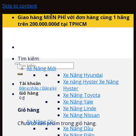
Skip to content
Giao hàng MIỄN PHÍ với đơn hàng cùng 1 hãng
trên 200.000.000đ tại TPHCM
Tìm kiếm:
Xe Nâng Mới
Xe Nâng Hyundai
Xe nâng Hyster Xe Nâng
Tài khoản
Hyster
Đăng nhập / Đăng ký
Giỏ hàng
Xe Nâng Toyota
0
₫
Xe Nâng Yale
Xe Nâng Linde
Giỏ hàng
Xe Nâng Nissan
Xe Nâng Cũ
Chưa có sản phẩm trong giỏ hàng.
Xe Nâng Dầu
Xe Nâng Điện