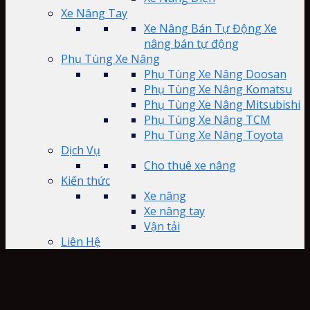
Xe Nâng Tay
Xe Nâng Bán Tự Động Xe
nâng bán tự động
Phụ Tùng Xe Nâng
Phụ Tùng Xe Nâng Doosan
Phụ Tùng Xe Nâng Komatsu
Phụ Tùng Xe Nâng Mitsubishi
Phụ Tùng Xe Nâng TCM
Phụ Tùng Xe Nâng Toyota
Dịch Vụ
Cho thuê xe nâng
Kiến thức
Xe nâng
Xe nâng tay
Vận tải
Liên Hệ