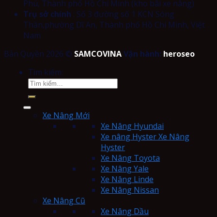
Phú, Thành phố Hồ Chí Minh (kho bãi xe nâng)
Trụ sở chính
: Số 3 đường số 1 KCN Sóng
Thần,phường Dĩ An, Thành phố Hồ Chí Minh, Việt
Nam
Bản Quyền 2026 ©
SAMCOVINA
Vận hành:
heroseo
Tìm kiếm:
Xe Nâng Mới
Xe Nâng Hyundai
Xe nâng Hyster Xe Nâng
Hyster
Xe Nâng Toyota
Xe Nâng Yale
Xe Nâng Linde
Xe Nâng Nissan
Xe Nâng Cũ
Xe Nâng Dầu