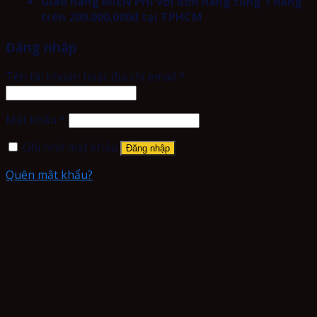
Giao hàng MIỄN PHÍ với đơn hàng cùng 1 hãng
trên 200.000.000đ tại TPHCM
Đăng nhập
Tên tài khoản hoặc địa chỉ email
*
Mật khẩu
*
Ghi nhớ mật khẩu
Đăng nhập
Quên mật khẩu?