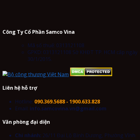
Công Ty Cổ Phần Samco Vina
Mã số thuế: 0313121108
GPKD: 0313121108 Sở KHĐT TP. HCM cấp ngày
30/1/2015.
Liên hệ hỗ trợ
Hotline:
090.369.5688 - 1900.633.828
Email:
info.samcovina.vn@gmail.com
Văn phòng đại diện
Chi nhánh:
26/11 Đại Lộ Bình Dương, Phường Vĩnh