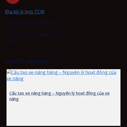
Đĩa bố ly hợp TCM
Được xếp hạng
5.00
5 sao
26
₫
Được xếp hạng
5.00
5 sao
26
₫
BÀI VIẾT LIÊN QUAN
Cấu tạo xe nâng hàng – Nguyên lý hoạt động của xe
nâng