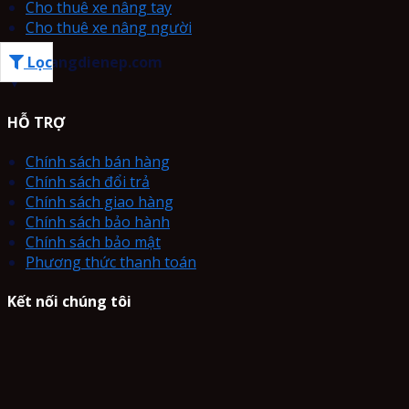
Cho thuê xe nâng tay
Cho thuê xe nâng người
Lọc
xenangdienep.com
▼
HỖ TRỢ
Chính sách bán hàng
Chính sách đổi trả
Chính sách giao hàng
Chính sách bảo hành
Chính sách bảo mật
Phương thức thanh toán
Kết nối chúng tôi