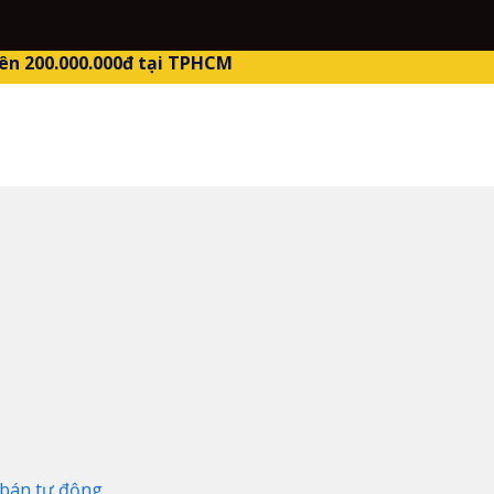
ên 200.000.000đ tại TPHCM
bán tự động