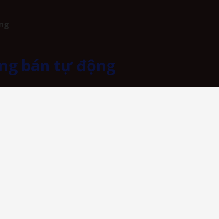
ộng
ng bán tự động