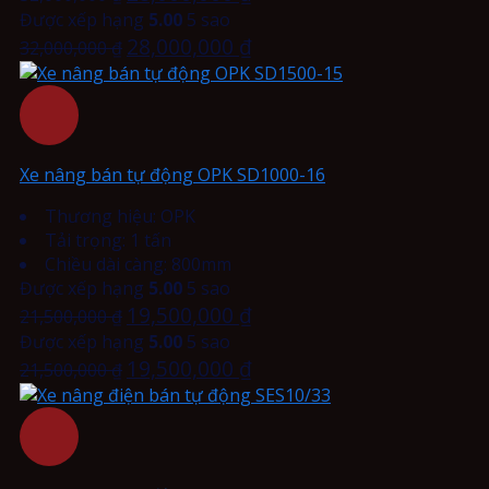
Được xếp hạng
5.00
5 sao
28,000,000
₫
32,000,000
₫
Xe nâng bán tự động OPK SD1000-16
Thương hiệu: OPK
Tải trọng: 1 tấn
Chiều dài càng: 800mm
Được xếp hạng
5.00
5 sao
19,500,000
₫
21,500,000
₫
Được xếp hạng
5.00
5 sao
19,500,000
₫
21,500,000
₫