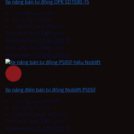
Xe nâng bán tự động OPK SD1500-15
Thương hiệu: OPK
Tải trọng: 1,5 tấn
Chiều dài càng: 850mm
Được xếp hạng
5.00
5 sao
18,000,000
₫
22,000,000
₫
Được xếp hạng
5.00
5 sao
18,000,000
₫
22,000,000
₫
Xe nâng điện bán tự động Noblift PS05F
Thương hiệu: Noblift
Tải trọng: 0,5 tấn
Chiều dài càng: 1050mm
Được xếp hạng
5.00
5 sao
25,000,000
₫
32,000,000
₫