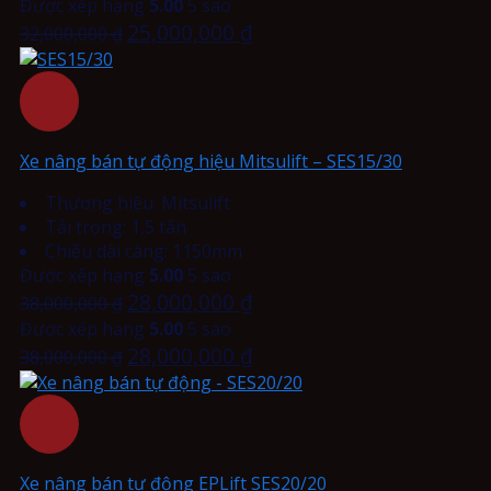
Được xếp hạng
5.00
5 sao
25,000,000
₫
32,000,000
₫
Xe nâng bán tự động hiệu Mitsulift – SES15/30
Thương hiệu: Mitsulift
Tải trọng: 1,5 tấn
Chiều dài càng: 1150mm
Được xếp hạng
5.00
5 sao
28,000,000
₫
38,000,000
₫
Được xếp hạng
5.00
5 sao
28,000,000
₫
38,000,000
₫
Xe nâng bán tự động EPLift SES20/20