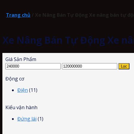
Trang chủ
/
Xe Nâng Bán Tự Động Xe nâng bán tự đ
Xe Nâng Bán Tự Động Xe nâ
Giá Sản Phẩm
Lọc
Động cơ
Điện
(11)
Kiểu vận hành
Đứng lái
(1)