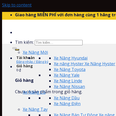
Skip to content
Giao hàng MIỄN PHÍ với đơn hàng cùng 1 hãng tr
Tìm kiếm:
Xe Nâng Mới
Tài khoản
Xe Nâng Hyundai
Đăng nhập / Đăng ký
Xe nâng Hyster Xe Nâng Hyster
Giỏ hàng
Xe Nâng Toyota
0
₫
Xe Nâng Yale
Giỏ hàng
Xe Nâng Linde
Xe Nâng Nissan
Chưa có sản phẩm trong giỏ hàng.
Xe Nâng Cũ
Xe Nâng Dầu
Xe Nâng Điện
Xe Nâng Tay
Xe Nâng Bán Tự Động Xe nâng 