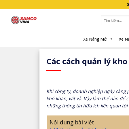
Skip
G
to
content
Tìm
kiếm:
Trang chủ
/
Tin Tức
/
Quản lý kho h
Xe Nâng Mới
Xe N
Các cách quản lý kho
Khi công ty, doanh nghiệp ngày càng p
khó khăn, vất vả. Vậy làm thế nào để 
những thông tin hữu ích liên quan tới 
Nội dung bài viết