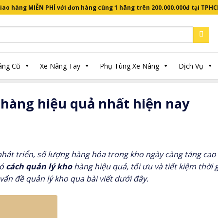
iao hàng MIỄN PHÍ với đơn hàng cùng 1 hãng trên 200.000.000đ tại TPH
àng
/
Các cách quản lý kho hàng hiệu quả nhất hiện nay
âng Cũ
Xe Nâng Tay
Phụ Tùng Xe Nâng
Dịch Vụ
 hàng hiệu quả nhất hiện nay
hát triển, số lượng hàng hóa trong kho ngày càng tăng cao 
có
cách quản lý kho
hàng hiệu quả, tối ưu và tiết kiệm thời
vấn đề quản lý kho qua bài viết dưới đây.