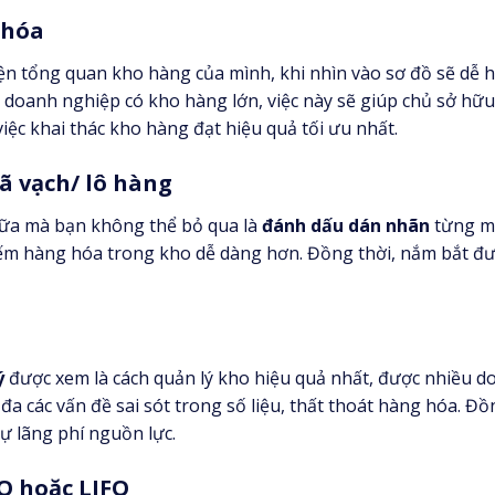
 hóa
n tổng quan kho hàng của mình, khi nhìn vào sơ đồ sẽ dễ hì
c doanh nghiệp có kho hàng lớn, việc này sẽ giúp chủ sở hữu
iệc khai thác kho hàng đạt hiệu quả tối ưu nhất.
 vạch/ lô hàng
nữa mà bạn không thể bỏ qua là
đánh dấu dán nhãn
từng mã
 kiếm hàng hóa trong kho dễ dàng hơn. Đồng thời, nắm bắt đ
ý
được xem là cách quản lý kho hiệu quả nhất, được nhiều d
a các vấn đề sai sót trong số liệu, thất thoát hàng hóa. Đồ
sự lãng phí nguồn lực.
O hoặc LIFO