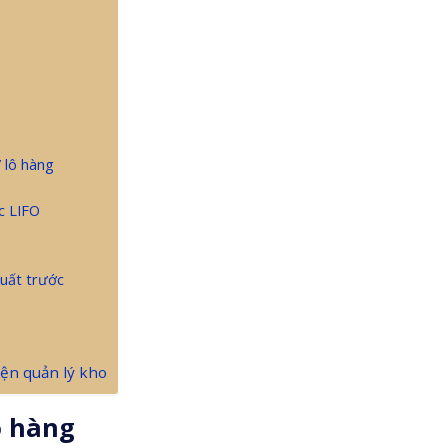
 lô hàng
c LIFO
uất trước
iện quản lý kho
o hàng