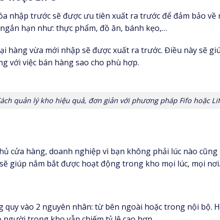
a nhập trước sẽ được ưu tiên xuất ra trước để đảm bảo về 
 ngắn hạn như: thực phẩm, đồ ăn, bánh kẹo,…
 loại hàng vừa mới nhập sẽ được xuất ra trước. Điều này sẽ gi
àng với việc bán hàng sao cho phù hợp.
ách quản lý kho hiệu quả, đơn giản với phương pháp Fifo hoặc Li
 chủ cửa hàng, doanh nghiệp vì bạn không phải lúc nào cũng
 sẽ giúp nắm bắt được hoạt động trong kho mọi lúc, mọi nơi
g quy vào 2 nguyên nhân: từ bên ngoài hoặc trong nội bộ. 
o người trong kho vẫn chiếm tỷ lệ cao hơn.