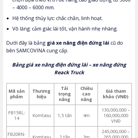
– 4000 – 6000 mm.
Hệ thống thủy lực: chắc chắn, linh hoạt.
Vô lăng: cảm giác lái tốt, vận hành nhẹ nhàng.
Dưới đây là bảng
giá xe nâng điện đứng lái
cũ do
bên SAMCOVINA cung cấp.
Bảng giá xe nâng điện đứng lái – xe nâng đứng
Reack Truck
Tải
Chiều
Mã sản
Thương
Giá tham
trọng
cao
phẩm
hiệu
khảo (VNĐ)
nâng
nâng
130,000,000 –
FB15RL-
Komtasu
1,5 tấn
4m
160,000,000
14
VNĐ
245,000,000 –
FB20RN-
Komtasu
2 tấn
3m
265,000,000