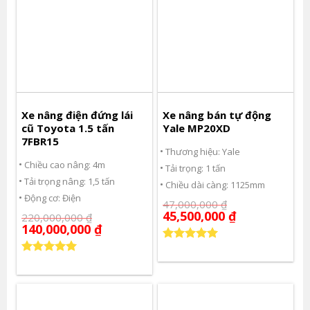
Xe nâng điện đứng lái
Xe nâng bán tự động
cũ Toyota 1.5 tấn
Yale MP20XD
7FBR15
Thương hiệu: Yale
Chiều cao nâng: 4m
Tải trọng: 1 tấn
Tải trọng nâng: 1,5 tấn
Chiều dài càng: 1125mm
Động cơ: Điện
47,000,000
₫
45,500,000
₫
220,000,000
₫
140,000,000
₫
Được xếp
hạng
5.00
Được xếp
5 sao
hạng
5.00
5 sao