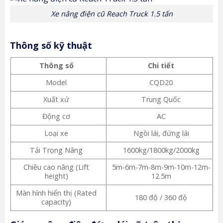
Xe nâng điện cũ Reach Truck 1.5 tấn
Thông số kỹ thuật
Thông số
Chi tiết
Model
CQD20
Xuất xứ
Trung Quốc
Động cơ
AC
Loại xe
Ngồi lái, đứng lái
Tải Trọng Nâng
1600kg/1800kg/2000kg
Chiều cao nâng (Lift
5m-6m-7m-8m-9m-10m-12m-
height)
12.5m
Màn hình hiển thị (Rated
180 độ / 360 độ
capacity)