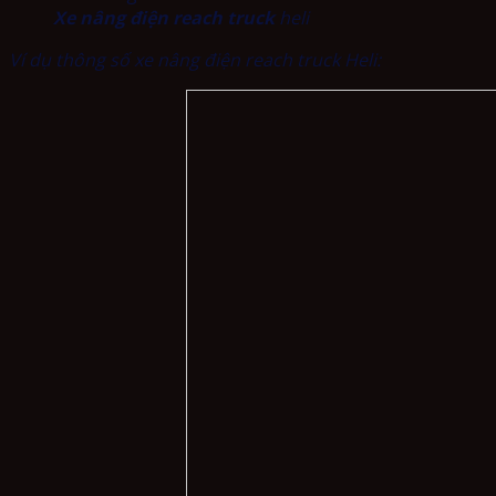
Xe nâng điện reach truck
heli
Ví dụ
thông số x
e nâng điện reach truck Heli: