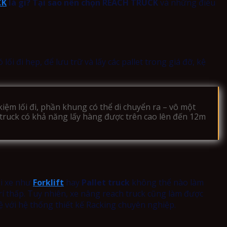
CK
là gì?
Tại sao nên chọn REACH TRUCK
và những điều
i đi hẹp, để lưu trữ và lấy các pallet trong giá đỡ, kệ
 kiệm lối đi, phần khung có thể di chuyển ra – vô một
ch truck có khả năng lấy hàng được trên cao lên đến 12m
ại xe như
Forklift
hay
Pallet truck
không thể nào làm
trí thấp. Tuy nhiên, xe nâng reach truck cũng làm được
kệ với hệ thống thiết kế Racking chuyên nghiệp.