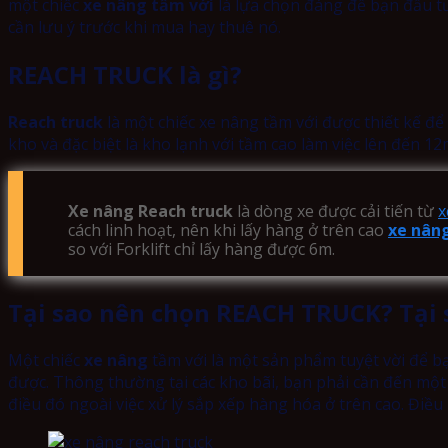
một chiếc
xe nâng tầm với
là lựa chọn đáng để bạn đầu tư
cần lưu ý trước khi mua hay thuê nó.
REACH TRUCK là gì?
Reach truck
là một chiếc xe nâng tầm với được thiết kế để
kho và đặc biệt là kho lạnh với tầm cao làm việc lên đến 12
Xe nâng Reach truck
là dòng xe được cải tiến từ
x
cách linh hoạt, nên khi lấy hàng ở trên cao
xe nâng
so với Forklift chỉ lấy hàng được 6m.
Tại sao nên chọn REACH TRUCK? Tại 
Một chiếc
xe nâng
tầm với là một sản phẩm tuyệt vời để bạn
được. Thông thường tại các kho bãi, bạn phải cần đến một c
điều đó ngoài việc xử lý sắp xếp hàng hóa ở trên cao. Điều 