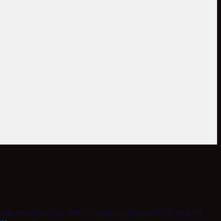
c nhà kho chặt chẽ với chiều cao lớn và lối đi hẹp thì