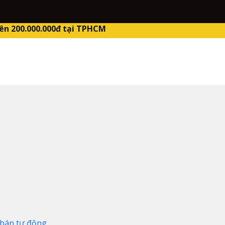
ên 200.000.000đ tại TPHCM
bán tự động