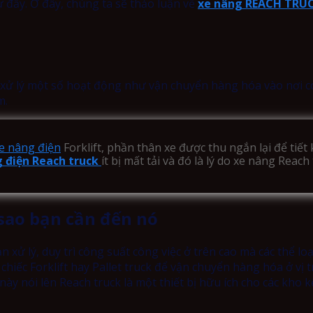
 đấy. Ở đây, chúng ta sẽ thảo luận về
xe nâng REACH TRU
 xử lý một số hoạt động như vận chuyển hàng hóa vào nơi có lố
m.
e nâng điện
Forklift, phần thân xe được thu ngắn lại để tiết
 điện Reach truck
ít bị mất tải và đó là lý do xe nâng Rea
sao bạn cần đến nó
 xử lý, duy trì công suất công việc ở trên cao mà các thể lo
hiếc Forklift hay Pallet truck để vận chuyển hàng hóa ở vị 
này nói lên Reach truck là một thiết bị hữu ích cho các kho 