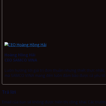
Hoàng Hồng Hải
CEO SAMCO VINA
Luôn hướng tới giá trị đơn thuần nhưng thiết thực nhất, đ
mà SAMCO VINA mang đến luôn đảm bảo được cả yếu tố ch
Trả lời
Email của bạn sẽ không được hiển thị công khai.
Các trườn