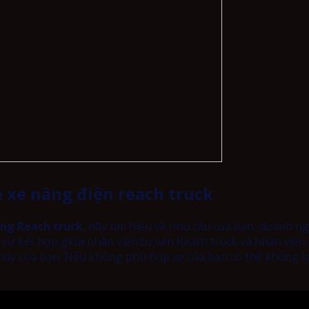
 xe nâng điện reach truck
âng
Reach truck
, hãy tìm hiểu về nhu cầu của bạn, doanh n
à sự kết hợp giữa nhân viên tư vấn Reach truck và nhân viên
máy của bạn. Nếu không phù hợp xe của bạn có thể không lọ