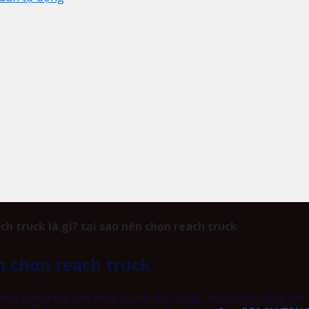
h truck là gì? tại sao nên chọn reach truck
ên chọn reach truck
ếu bạn đang tìm kiếm sự hỗ trợ trong một môi trường làm việ