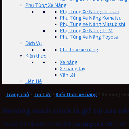
Phụ Tùng Xe Nâng
Phụ Tùng Xe Nâng Doosan
Phụ Tùng Xe Nâng Komatsu
Phụ Tùng Xe Nâng Mitsubishi
Phụ Tùng Xe Nâng TCM
Phụ Tùng Xe Nâng Toyota
Dịch Vụ
Cho thuê xe nâng
Kiến thức
Xe nâng
Xe nâng tay
Vận tải
Liên Hệ
Trang chủ
/
Tin Tức
/
Kiến thức xe nâng
/
Xe nâng reac
Xe nâng reach truck là gì? tại sao n
Bạn đã có khái niệm về một chiếc
xe nâng tầm với
chưa? N