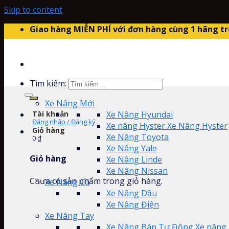
Skip to content
Giao hàng MIỄN PHÍ với đơn hàng cùng 1 hãng tr
Tìm kiếm:
Xe Nâng Mới
Tài khoản
Xe Nâng Hyundai
Đăng nhập / Đăng ký
Xe nâng Hyster Xe Nâng Hyster
Giỏ hàng
Xe Nâng Toyota
0
₫
Xe Nâng Yale
Giỏ hàng
Xe Nâng Linde
Xe Nâng Nissan
Chưa có sản phẩm trong giỏ hàng.
Xe Nâng Cũ
Xe Nâng Dầu
Xe Nâng Điện
Xe Nâng Tay
Xe Nâng Bán Tự Động Xe nâng 