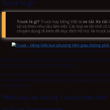
Truck là gì?
Truck là gì?
Truck hay tiếng Việt là
xe tải
.
X
e tải
l
tải và theo nhu cầu làm việc. Các loại xe tải nhỏ c
chuyên dụng đi kèm để mục đích hỗ trợ. Xe truck (x
Truck – tiếng Việt loại phương tiện giao thông phổ bi
Không giống với những chiếc xe hơi được cấu tạo theo kiểu
(chassis), trừ những loại xe kiểu minivan.
Hiện nay, xe tải trên thị trường vô cùng đa dạng, không ch
là xe bán tải), những dòng xe được sử dụng bên trong các
đường cao tốc.
Phân loại xe tải (xe Truck) theo kích
Xe tải (Xe Truck) hạng nhẹ