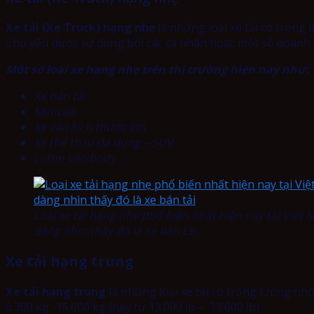
Xe tải (Xe Truck) hạng nhẹ
là những loại xe tải có trọng 
Chủ yếu được sử dụng bởi các cá nhân hoặc một số doanh
Một số loại xe hạng nhẹ trên thị trường hiện nay như:
Xe bán tải
Minivan
Xe van kích thước lớn
Xe thể thao đa dụng – SUV
Luton van body
.
Loại xe tải hạng nhẹ phổ biến nhất hiện nay tại Việt
dàng nhìn thấy đó là xe bán tải
Xe tải hạng trung
Xe tải hạng trung
là những loại xe tải có trọng lượng nh
6.300 kg -15.000 kg (hay từ 13.000 lb – 33.000 lb).