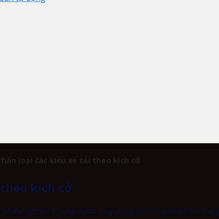
Phân loại các kiểu xe tải theo kích cỡ
 theo kích cỡ
với nhiều người? Chúng được ứng dụng vô cùng phổ biến tron