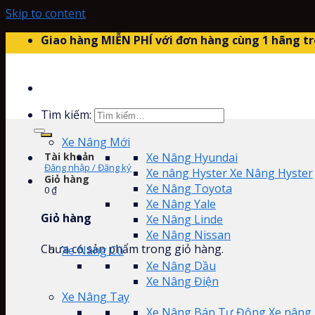
Skip to content
Giao hàng MIỄN PHÍ với đơn hàng cùng 1 hãng tr
Tìm kiếm:
Xe Nâng Mới
Tài khoản
Xe Nâng Hyundai
Đăng nhập / Đăng ký
Xe nâng Hyster Xe Nâng Hyster
Giỏ hàng
Xe Nâng Toyota
0
₫
Xe Nâng Yale
Giỏ hàng
Xe Nâng Linde
Xe Nâng Nissan
Chưa có sản phẩm trong giỏ hàng.
Xe Nâng Cũ
Xe Nâng Dầu
Xe Nâng Điện
Xe Nâng Tay
Xe Nâng Bán Tự Động Xe nâng 