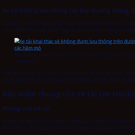
Xe tải không lưu thông các loại đường thông 
Ngoài ra, một số loại xe tải hiện nay sẽ được nhà sản xuấ
trước (front driving axle) hay các khu chuyên dùng để xây 
Xe tải khai thác sẽ không được lưu thông trên đường,
hầm mỏ
Không những thế, có rất nhiều loại xe tải không được lưu
282B. Đặc điểm lớn nhất của những loại xe này đó là chúng
Đặc điểm chung của xe tải (xe truck)
Khung của xe tải
Khung xe hay còn được gọi là chassis có nhiệm vụ nâng đỡ
hình chữ U. Trong một số trường hợp sẽ là 2 thanh xà hìn