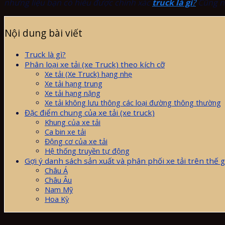
nhưng liệu bạn có hiểu được chính xác
truck là gì
?
Cũng nh
Nội dung bài viết
Truck là gì?
Phân loại xe tải (xe Truck) theo kích cỡ
Xe tải (Xe Truck) hạng nhẹ
Xe tải hạng trung
Xe tải hạng nặng
Xe tải không lưu thông các loại đường thông thường
Đặc điểm chung của xe tải (xe truck)
Khung của xe tải
Ca bin xe tải
Động cơ của xe tải
Hệ thống truyền tự động
Gợi ý danh sách sản xuất và phân phối xe tải trên thế g
Châu Á
Châu Âu
Nam Mỹ
Hoa Kỳ