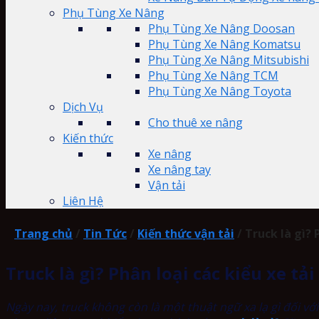
Phụ Tùng Xe Nâng
Phụ Tùng Xe Nâng Doosan
Phụ Tùng Xe Nâng Komatsu
Phụ Tùng Xe Nâng Mitsubishi
Phụ Tùng Xe Nâng TCM
Phụ Tùng Xe Nâng Toyota
Dịch Vụ
Cho thuê xe nâng
Kiến thức
Xe nâng
Xe nâng tay
Vận tải
Liên Hệ
Trang chủ
/
Tin Tức
/
Kiến thức vận tải
/
Truck là gì? 
Truck là gì? Phân loại các kiểu xe tải
Ngày nay, truck không còn là một thuật ngữ xa lạ gì đối 