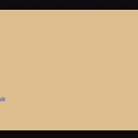
ư biết cách phân loại chúng ra sao hay chưa? Cùng tìm hiể
iới