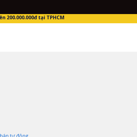
ên 200.000.000đ tại TPHCM
bán tự động