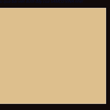
u qua bài viết dưới đây của SAMCO VINA nhé!