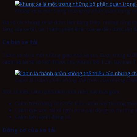
Khung xe là một trong những bộ phận quan trọng nhấ
Đa số các khung xe sẽ được làm bằng thép, nhưng cũng c
tảng của xe tải, các thành phần khác của xe đều được lắp đ
Ca bin xe tải
Cabin xe tải là một không gian nhỏ và kín, được trang bị đầ
cabin xe tải sẽ có kích thước chủ yếu từ 0.6-1.2m, tùy loại.
Cabin là thành phần không thể thiếu của những chiếc
Một số kiểu cabin phổ biến nhất hiện nay bao gồm:
Cabin trên động cơ (COE): kiểu cabin này thường thấy
Cabin quy ước: tài xế ngồi phía sau động cơ, thường 
Cabin bên cạnh động cơ.
Động cơ của xe tải