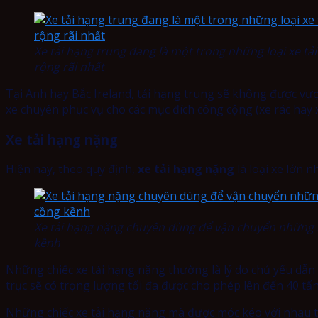
Xe tải hạng trung đang là một trong những loại xe tải
rộng rãi nhất
Tại Anh hay Bắc Ireland, tải hạng trung sẽ không được vư
xe chuyên phục vụ cho các mục đích công cộng (xe rác hay 
Xe tải hạng nặng
Hiện nay, theo quy định,
xe tải hạng nặng
là loại xe lớn 
Xe tải hạng nặng chuyên dùng để vận chuyển những 
kềnh
Những chiếc xe tải hạng nặng thường là lý do chủ yếu dẫn đ
trục sẽ có trọng lượng tối đa được cho phép lên đến 40 tấn
Những chiếc xe tải hạng nặng mà được móc kéo với nhau thì