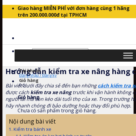
Skip
Giao hàng MIỄN PHÍ với đơn hàng cùng 1 hãng
to
trên 200.000.000đ tại TPHCM
content
Trang chủ
/
Tin Tức
/
Kiến thức xe nâng
/
Hướng
dẫn kiểm tra xe nâng hàng chi tiết
Tìm
kiếm:
Hướng dẫn kiểm tra xe nâng hàng ch
Tài khoản
Đăng nhập / Đăng ký
Giỏ hàng
Bài viết dưới đây chia sẻ đến bạn những
cách kiểm tra x
0
₫
được cách
kiểm tra xe nâng
trước khi vận hành không c
Giỏ hàng
người lái mà còn kéo dài tuổi thọ của xe. Trong trường h
hãy nhanh chóng đi bảo dưỡng hoặc thay đổi phù hợp.
Chưa có sản phẩm trong giỏ hàng.
Nội dung bài viết
Kiểm tra bánh xe