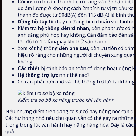
Còi xe
có cho âm thanh to, rõ ràng và dễ nhận biết
đo âm lượng ở khoảng cách 2m tính từ vị trí đầu xe. 
thanh đo được từ 90dB(A) đến 115 dB(A) là bình th
Đồng hồ táp lô
chạy có đúng tiêu chuẩn và chính x
Kiểm tra
hệ thống đèn xi nhan
, đèn pha trước có 
ánh sáng phù hợp hay không. Cần đảm bảo đèn sáng
tốc độ từ 1-2 lần/giây khi thử vận hành.
Xem xét hệ thống
đèn pha sau
, đèn ưu tiên có đả
hiệu rõ ràng cho những người di chuyển xung quan
không.
Các thiết
bị cảnh báo an toàn có đang hoạt động 
Hệ thống trợ lực
như thế nào?
Có cần phải bơm mỡ vào hệ thống trợ lực tải không
Kiểm tra sơ bộ xe nâng trước khi vận hành
Nếu những điểm trên đang có sự cố hay hỏng hóc cần đư
Các hư hỏng nhỏ nếu chủ quan vẫn có thể gây ra những 
trọng trong lúc vận hành hay nâng hàng hóa. Đây là
các
quả.