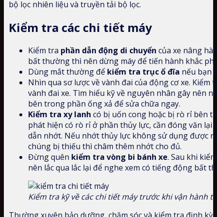
bộ lọc nhiên liệu và truyền tải bộ lọc.
Kiểm tra các chi tiết máy
Kiểm tra
phần dẫn động di chuyển
của xe nâng hàn
bất thường thì nên dừng máy để tiến hành khắc phụ
Dùng mắt thường để
kiểm tra trục ổ đĩa
nếu bạn đ
Nhìn qua sơ lược về vành đai của động cơ xe. Kiểm t
vành đai xe. Tìm hiểu kỹ về nguyên nhân gây nên 
bên trong phần ống xả để sửa chữa ngay.
Kiểm tra xy lanh
có bị uốn cong hoặc bị rò rỉ bên 
phát hiện có rò rỉ ở phần thủy lực, cần đóng văn lạ
dẫn nhớt. Nếu nhớt thủy lực không sử dụng được nữa
chúng bị thiếu thì châm thêm nhớt cho đủ.
Đừng quên
kiểm tra vòng bi bánh xe
. Sau khi kiể
nên lắc qua lắc lại để nghe xem có tiếng động bất 
Kiểm tra kỹ về các chi tiết máy trước khi vận hành tr
Thường xuyên bảo dưỡng, chăm sóc và kiểm tra định kỳ 