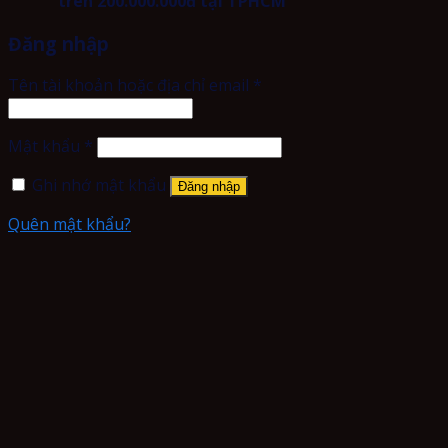
trên 200.000.000đ tại TPHCM
Đăng nhập
Tên tài khoản hoặc địa chỉ email
*
Mật khẩu
*
Ghi nhớ mật khẩu
Đăng nhập
Quên mật khẩu?