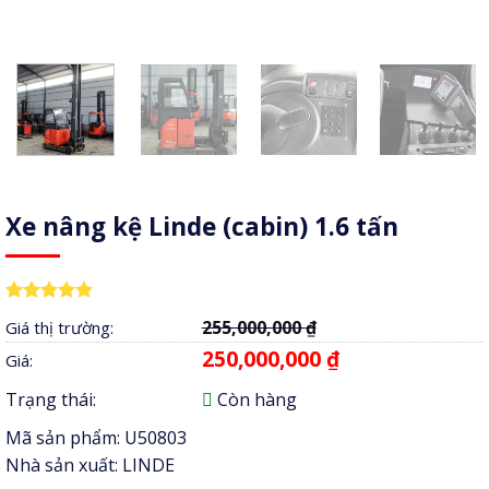
Xe nâng kệ Linde (cabin) 1.6 tấn
5.00
1
trên 5
255,000,000
₫
Giá thị trường:
dựa trên
đánh giá
250,000,000
₫
Giá:
Trạng thái:
Còn hàng
Mã sản phẩm:
U50803
Nhà sản xuất:
LINDE