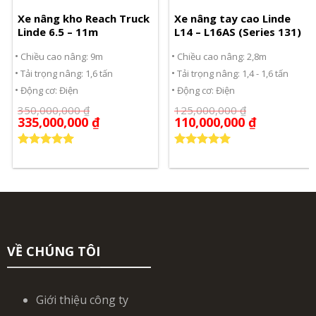
Xe nâng kho Reach Truck
Xe nâng tay cao Linde
Linde 6.5 – 11m
L14 – L16AS (Series 131)
Chiều cao nâng: 9m
Chiều cao nâng: 2,8m
Tải trọng nâng: 1,6 tấn
Tải trọng nâng: 1,4 - 1,6 tấn
Động cơ: Điện
Động cơ: Điện
350,000,000
₫
125,000,000
₫
335,000,000
₫
110,000,000
₫
Được xếp
Được xếp
hạng
5.00
hạng
5.00
5 sao
5 sao
VỀ CHÚNG TÔI
Giới thiệu công ty