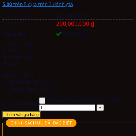
5.00
trên 5 dựa trên
3
đánh giá
Giá thị trường:
220,000,000
₫
200,000,000
₫
Giá:
Trạng thái:
Còn hàng
Mã sản phẩm:
Y1F2A25
Nhà sản xuất:
Nissan
Động cơ: Dầu
Chiều cao nâng: 4,7m
Tải trọng nâng: 2,5 tấn
Xe nâng Nissan 2.5 tấn số lượng
Chọn số lượng
Thêm vào giỏ hàng
CHÍNH SÁCH ƯU ĐÃI ĐẶC BIỆT