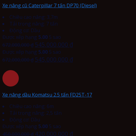
Xe nâng cũ Caterpillar 7 tấn DP70 (Diesel)
Chiều cao nâng: 3,7m
Tải trọng nâng: 7 tấn
Động cơ: Dầu
Được xếp hạng
5.00
5 sao
545,000,000
₫
672,000,000
₫
Được xếp hạng
5.00
5 sao
545,000,000
₫
672,000,000
₫
Xe nâng dầu Komatsu 2.5 tấn FD25T-17
Chiều cao nâng: 6m
Tải trọng nâng: 2,5 tấn
Động cơ: Dầu
Được xếp hạng
5.00
5 sao
420,000,000
₫
450,000,000
₫