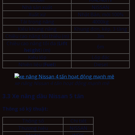
Model
F04D40HV
Nhà sản xuất
NISSAN
Xuất xứ
Nhật Bản, mới 100%
Tải trọng nâng
4000kg
Kiểu khung nâng
Khung đơn, kép, 3 tầng
Chiều cao nâng tối thiểu (m)
3m
Chiều cao nâng tối đa (
Lift
6m
height
) (m)
Kiểu lốp
Lốp đặc
Nhiên liệu (
Fuel
)
Diesel
xe nâng Nissan 4 tấn hoạt động mạnh mẽ
3.3 Xe nâng dầu Nissan 5 tấn
Thông số kỹ thuật:
Thông số
Chi tiết
Thương hiệu
NISSAN