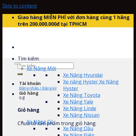
Skip to content
Giao hàng MIỄN PHÍ với đơn hàng cùng 1 hãng
trên 200.000.000đ tại TPHCM
Tìm kiếm:
Xe Nâng Mới
Xe Nâng Hyundai
Xe nâng Hyster Xe Nâng
Tài khoản
Hyster
Đăng nhập / Đăng ký
Giỏ hàng
Xe Nâng Toyota
0
₫
Xe Nâng Yale
Xe Nâng Linde
Giỏ hàng
Xe Nâng Nissan
Xe Nâng Cũ
Chưa có sản phẩm trong giỏ hàng.
Xe Nâng Dầu
Xe Nâng Điện