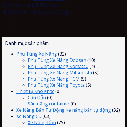
Được xếp hạng
5.00
5 sao
420,000,000
₫
450,000,000
₫
Danh mục sản phẩm
Phụ Tùng Xe Nâng
(32)
Phụ Tùng Xe Nâng Doosan
(10)
Phụ Tùng Xe Nâng Komatsu
(4)
Phụ Tùng Xe Nâng Mitsubishi
(5)
Phụ Tùng Xe Nâng TCM
(5)
Phụ Tùng Xe Nâng Toyota
(5)
Thiết Bị Kho Khác
(0)
Cầu Dẫn
(0)
Sàn nâng container
(0)
Xe Nâng Bán Tự Động Xe nâng bán tự động
(32)
Xe Nâng Cũ
(63)
Xe Nâng Dầu
(29)