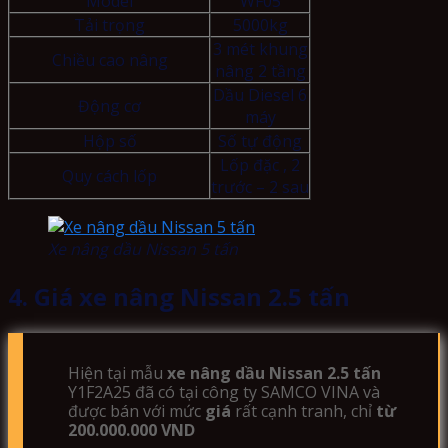
Model
WF05
Tải trọng
5000kg
3 mét khung
Chiều cao nâng
nâng 2 tầng
Dầu Diesel 6
Động cơ
máy
Hộp số
Số tự động
Lốp đặc , 2
Quy cách lốp
trước – 2 sau
Xe nâng dầu Nissan 5 tấn
4. Giá xe nâng Nissan 2.5 tấn
Hiện tại mẫu
xe nâng dầu Nissan 2.5 tấn
Y1F2A25 đã có tại công ty SAMCO VINA và
được bán với mức
giá
rất cạnh tranh, chỉ
từ
200.000.000 VND