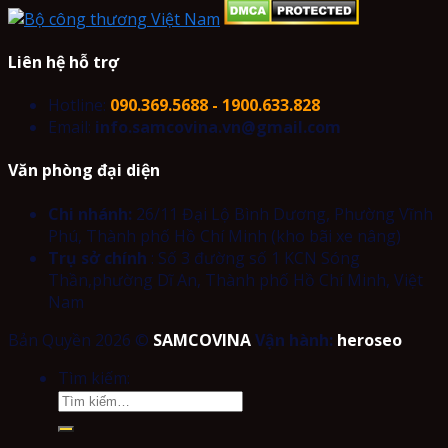
Liên hệ hỗ trợ
Hotline:
090.369.5688 - 1900.633.828
Email:
info.samcovina.vn@gmail.com
Văn phòng đại diện
Chi nhánh:
26/11 Đại Lộ Bình Dương, Phường Vĩnh
Phú, Thành phố Hồ Chí Minh (kho bãi xe nâng)
Trụ sở chính
: Số 3 đường số 1 KCN Sóng
Thần,phường Dĩ An, Thành phố Hồ Chí Minh, Việt
Nam
Bản Quyền 2026 ©
SAMCOVINA
Vận hành:
heroseo
Tìm kiếm: