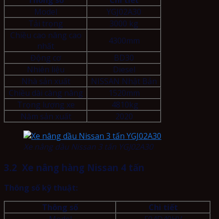
Model
YGJ02A30
Tải trọng
3000 kg
Chiều cao nâng cao
4300mm
nhất
Động cơ
BD30
Nhiên liệu
Diesel
Nhà sản xuất
NISSAN Nhật Bản
Chiều dài càng nâng
1520mm
Trọng lượng xe
4810kg
Năm sản xuất
2020
Xe nâng dầu Nissan 3 tấn YGJ02A30
3.2 Xe nâng hàng Nissan 4 tấn
Thông số kỹ thuật:
Thông số
Chi tiết