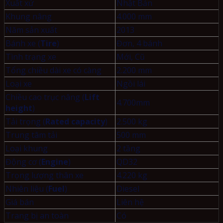
Xuất xứ
Nhật Bản
Khung nâng
4.000 mm
Năm sản xuất
2013
Bánh xe (
Tire
)
Đơn, 4 bánh
Tình trạng xe
Mới, Cũ
Tổng chiều dài xe có càng
2.200 mm
Loại xe
Ngồi lái
Chiều cao trục nâng (
Lift
4.700mm
height
)
Tải trọng (
Rated capacity
)
2.500 kg
Trung tâm tải
500 mm
Loại khung
2 tầng
Động cơ (
Engine
)
QD32
Trọng lượng thân xe
4.220 kg
Nhiên liệu (
Fuel
)
Diesel
Giá bán
Liên hệ
Trang bị an toàn
Có