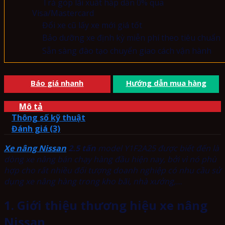
Trả góp lãi xuất hấp dẫn 0% qua
Visa/Mastercard
Đổi xe cũ lấy xe mới giá tốt
Bảo dưỡng xe định kỳ miễn phí theo tiêu chuẩn
Sẵn sàng đào tạo chuyển giao cách vận hành
Báo giá nhanh
Hướng dẫn mua hàng
Mô tả
Thông số kỹ thuật
Đánh giá (3)
Xe nâng Nissan
2.5 tấn
model Y1F2A25 được biết đến là
dòng xe nâng bán chạy hàng đầu hiện nay, bởi vì nó phù
hợp cho rất nhiều đối tượng doanh nghiệp có nhu cầu sử
dụng xe nâng hàng trong kho bãi, nhà xưởng,…
1. Giới thiệu thương hiệu xe nâng
Nissan