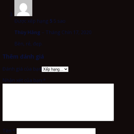
Được xếp hạng
5
5 sao
Thùy Hằng
–
Tháng Chín 17, 2020
Bền, rẻ, đẹp.
Thêm đánh giá
Đánh giá của bạn
Nhận xét của bạn
*
Tên
*