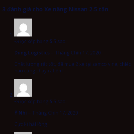
3 đánh giá cho
Xe nâng Nissan 2.5 tấn
Được xếp hạng
5
5 sao
Dung Logistics
–
Tháng Chín 17, 2020
Chất lượng rất tốt, đã mua 2 xe tại samco vina, chiếc
nào cũng chạy rất êm!
Được xếp hạng
5
5 sao
Ý Nhi
–
Tháng Chín 17, 2020
Cực kì hài lòng