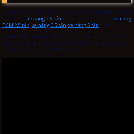
Ngoài ra, chúng tôi còn cung cấp các dòng với đa dạng tải
trọng như
xe nâng 1.5 tấn
, 2 tấn, 2.5 tấn, đặc biệt
xe nâng
TCM 2.5 tấn
,
xe nâng 3.5 tấn
,
xe nâng 5 tấn
, 6 tấn,…
Để biết chi tiết hơn về dòng xe này cũng như được báo
giá cụ thể, khách hàng có thể liên hệ tới hệ thống chăm
sóc khách hàng của SAMCO VINA.