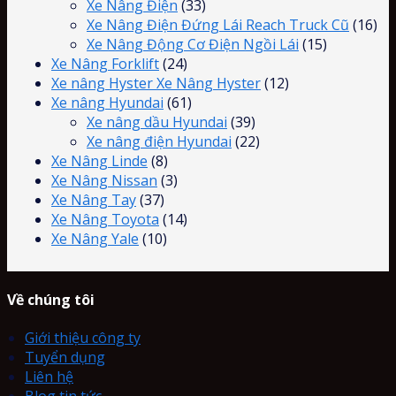
Xe Nâng Điện
(33)
Xe Nâng Điện Đứng Lái Reach Truck Cũ
(16)
Xe Nâng Động Cơ Điện Ngồi Lái
(15)
Xe Nâng Forklift
(24)
Xe nâng Hyster Xe Nâng Hyster
(12)
Xe nâng Hyundai
(61)
Xe nâng dầu Hyundai
(39)
Xe nâng điện Hyundai
(22)
Xe Nâng Linde
(8)
Xe Nâng Nissan
(3)
Xe Nâng Tay
(37)
Xe Nâng Toyota
(14)
Xe Nâng Yale
(10)
Về chúng tôi
Giới thiệu công ty
Tuyển dụng
Liên hệ