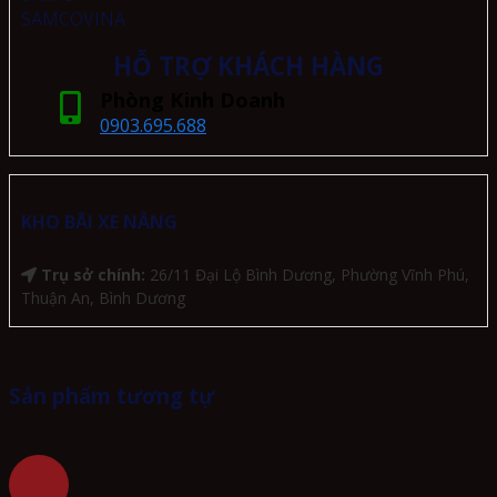
HỖ TRỢ KHÁCH HÀNG
Phòng Kinh Doanh
0903.695.688
KHO BÃI XE NÂNG
Trụ sở chính:
26/11 Đại Lộ Bình Dương, Phường Vĩnh Phú,
Thuận An, Bình Dương
Sản phẩm tương tự