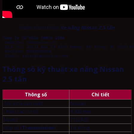
Video tham khảo:
Xe nâng Nissan 2.5 tấn
Công Ty Cổ Phần SAMCO VINA
Email: sales@samcovina.com
Thông số kỹ thuật xe nâng Nissan
2.5 tấn
Thông số
Chi tiết
Tên nhà sản xuất
Nissan
Chiều cao cơ sở
4.300 mm
Model
Y1F2A25
Hộp số (
Transmission
)
Tự động