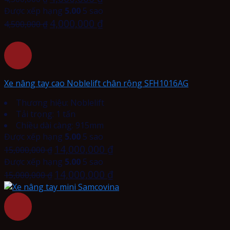
Được xếp hạng
5.00
5 sao
4,000,000
₫
4,500,000
₫
Xe nâng tay cao Noblelift chân rộng SFH1016AG
Thương hiệu: Noblelift
Tải trọng: 1 tấn
Chiều dài càng: 915mm
Được xếp hạng
5.00
5 sao
14,000,000
₫
15,000,000
₫
Được xếp hạng
5.00
5 sao
14,000,000
₫
15,000,000
₫