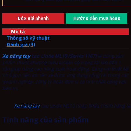
Báo giá nhanh
Hướng dẫn mua hàng
Mô tả
Thông số kỹ thuật
Đánh giá (3)
Xe nâng tay
cao Linde ML10 (Series 1167)
là dòng sản
phẩm thuộc thương hiệu Linder có trọng tải lên đến 1
tấn giúp nâng cao năng suất hoạt động. Cùng với thiết kế
nhỏ gọn tiện lợi nên xe được ứng dụng rộng rãi trong các
doanh nghiệp, công ty hoặc đơn vị có tính chất công việc
bảo trì.
Xe nâng tay
cao Linde ML10 nhập khẩu chính hãng t
Tính năng của sản phẩm