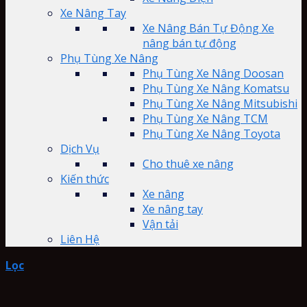
Xe Nâng Tay
Xe Nâng Bán Tự Động Xe
nâng bán tự động
Phụ Tùng Xe Nâng
Phụ Tùng Xe Nâng Doosan
Phụ Tùng Xe Nâng Komatsu
Phụ Tùng Xe Nâng Mitsubishi
Phụ Tùng Xe Nâng TCM
Phụ Tùng Xe Nâng Toyota
Dịch Vụ
Cho thuê xe nâng
Kiến thức
Xe nâng
Xe nâng tay
Vận tải
Liên Hệ
Lọc