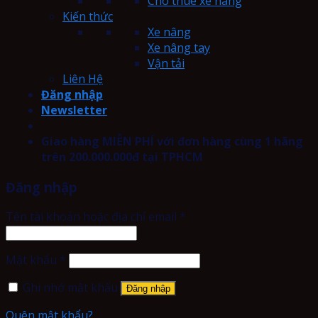
Cho thuê xe nâng
Kiến thức
Xe nâng
Xe nâng tay
Vận tải
Liên Hệ
Đăng nhập
Newsletter
Giao hàng MIỄN PHÍ với đơn hàng cùng 1 hãng
trên 200.000.000đ tại TPHCM
Đăng nhập
Tên tài khoản hoặc địa chỉ email
*
Mật khẩu
*
Ghi nhớ mật khẩu
Đăng nhập
Quên mật khẩu?