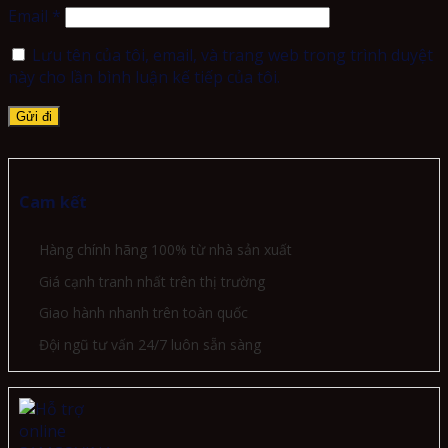
Email
*
Lưu tên của tôi, email, và trang web trong trình duyệt
này cho lần bình luận kế tiếp của tôi.
Cam kết
Hàng chính hãng 100% từ nhà sản xuất
Giá cạnh tranh nhất trên thị trường
Giao hành nhanh trên toàn quốc
Đội ngũ tư vấn 24/7 luôn sẵn sàng