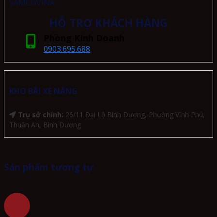
HỖ TRỢ KHÁCH HÀNG
Phòng Kinh Doanh
0903.695.688
KHO BÃI XE NÂNG
Trụ sở chính:
26/11 Đại Lộ Bình Dương, Phường Vĩnh Phú,
Thuận An, Bình Dương
Sản phẩm tương tự