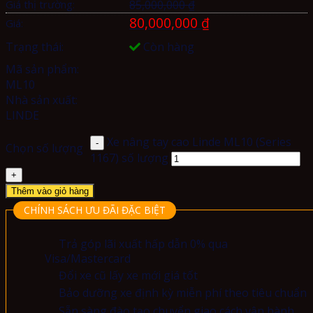
Giá thị trường:
85,000,000
₫
80,000,000
₫
Giá:
Trạng thái:
Còn hàng
Mã sản phẩm:
ML10
Nhà sản xuất:
LINDE
Xe nâng tay cao Linde ML10 (Series
Chọn số lượng
1167) số lượng
Thêm vào giỏ hàng
CHÍNH SÁCH ƯU ĐÃI ĐẶC BIỆT
Trả góp lãi xuất hấp dẫn 0% qua
Visa/Mastercard
Đổi xe cũ lấy xe mới giá tốt
Bảo dưỡng xe định kỳ miễn phí theo tiêu chuẩn
Sẵn sàng đào tạo chuyển giao cách vận hành