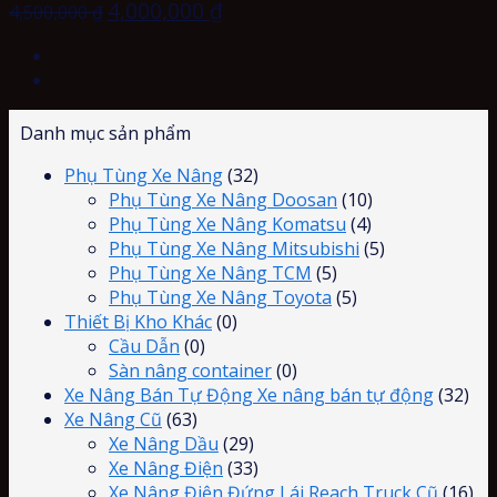
4,000,000
₫
4,500,000
₫
Danh mục sản phẩm
Phụ Tùng Xe Nâng
(32)
Phụ Tùng Xe Nâng Doosan
(10)
Phụ Tùng Xe Nâng Komatsu
(4)
Phụ Tùng Xe Nâng Mitsubishi
(5)
Phụ Tùng Xe Nâng TCM
(5)
Phụ Tùng Xe Nâng Toyota
(5)
Thiết Bị Kho Khác
(0)
Cầu Dẫn
(0)
Sàn nâng container
(0)
Xe Nâng Bán Tự Động Xe nâng bán tự động
(32)
Xe Nâng Cũ
(63)
Xe Nâng Dầu
(29)
Xe Nâng Điện
(33)
Xe Nâng Điện Đứng Lái Reach Truck Cũ
(16)