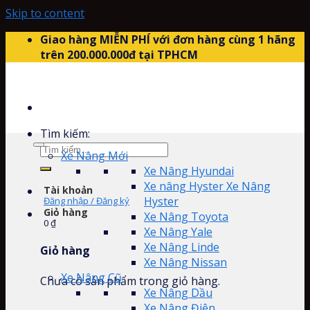
Skip to content
Giao hàng MIỄN PHÍ với đơn hàng cùng 1 hãng
trên 200.000.000đ tại TPHCM
Tìm kiếm:
Xe Nâng Mới
Xe Nâng Hyundai
Xe nâng Hyster Xe Nâng
Tài khoản
Hyster
Đăng nhập / Đăng ký
Giỏ hàng
Xe Nâng Toyota
0
₫
Xe Nâng Yale
Xe Nâng Linde
Giỏ hàng
Xe Nâng Nissan
Xe Nâng Cũ
Chưa có sản phẩm trong giỏ hàng.
Xe Nâng Dầu
Xe Nâng Điện