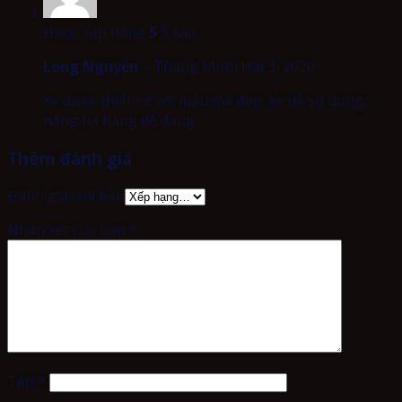
Được xếp hạng
5
5 sao
Long Nguyễn
–
Tháng Mười Hai 3, 2020
Xe được thiết kế với mẫu mã đẹp. Xe dễ sử dụng,
nâng hạ hàng dễ dàng.
Thêm đánh giá
Đánh giá của bạn
Nhận xét của bạn
*
Tên
*