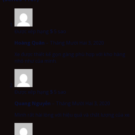
Được xếp hạng
5
5 sao
Hoàng Quân
–
Tháng Mười Hai 3, 2020
Xe được thiết kế gọn gàng phù hợp với kho hàng
nhỏ như của mình.
Được xếp hạng
5
5 sao
Quang Nguyễn
–
Tháng Mười Hai 3, 2020
Mình rất hài lòng với hiệu quả và chất lượng của xe.