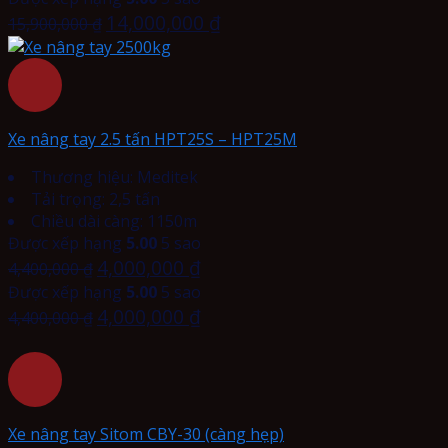
14,000,000
₫
15,900,000
₫
Xe nâng tay 2.5 tấn HPT25S – HPT25M
Thương hiệu: Meditek
Tải trọng: 2,5 tấn
Chiều dài càng: 1150m
Được xếp hạng
5.00
5 sao
4,000,000
₫
4,400,000
₫
Được xếp hạng
5.00
5 sao
4,000,000
₫
4,400,000
₫
Xe nâng tay Sitom CBY-30 (càng hẹp)