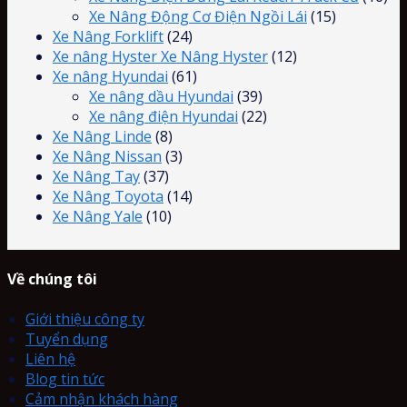
Xe Nâng Động Cơ Điện Ngồi Lái
(15)
Xe Nâng Forklift
(24)
Xe nâng Hyster Xe Nâng Hyster
(12)
Xe nâng Hyundai
(61)
Xe nâng dầu Hyundai
(39)
Xe nâng điện Hyundai
(22)
Xe Nâng Linde
(8)
Xe Nâng Nissan
(3)
Xe Nâng Tay
(37)
Xe Nâng Toyota
(14)
Xe Nâng Yale
(10)
Về chúng tôi
Giới thiệu công ty
Tuyển dụng
Liên hệ
Blog tin tức
Cảm nhận khách hàng