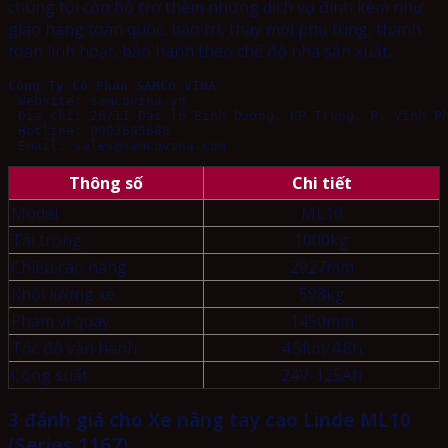
chúng tôi còn hỗ trợ thêm những dịch vụ đính kèm như
giao hàng toàn quốc, bảo trì, thay mới phụ tùng, thanh
toán linh hoạt, bảo hành theo chế độ nhà sản xuất,…
Công Ty Cổ Phần SAMCO VINA
Email: sales@samcovina.com
Thông số
Chi tiết
Model
ML10
Tải trọng
1000kg
Chiều cao nâng
2927mm
Khối lượng xe
598kg
Phạm vi quay
1450mm
Tốc độ vận hành
4.5km/4.8h
Công suất
24V-125Ah
3 đánh giá cho
Xe nâng tay cao Linde ML10
(Series 1167)