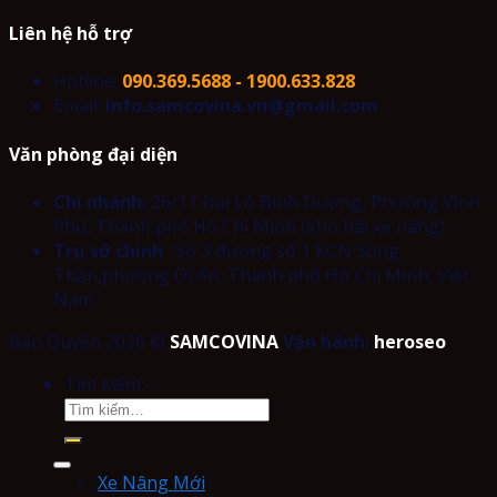
Liên hệ hỗ trợ
Hotline:
090.369.5688 - 1900.633.828
Email:
info.samcovina.vn@gmail.com
Văn phòng đại diện
Chi nhánh:
26/11 Đại Lộ Bình Dương, Phường Vĩnh
Phú, Thành phố Hồ Chí Minh (kho bãi xe nâng)
Trụ sở chính
: Số 3 đường số 1 KCN Sóng
Thần,phường Dĩ An, Thành phố Hồ Chí Minh, Việt
Nam
Bản Quyền 2026 ©
SAMCOVINA
Vận hành:
heroseo
Tìm kiếm:
Xe Nâng Mới