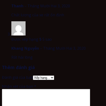
Thanh
–
Tháng Mười Hai 3, 2020
Chất lượng của xe rất ổn định
Được xếp hạng
5
5 sao
Khang Nguyễn
–
Tháng Mười Hai 3, 2020
Rất hài lòng
Thêm đánh giá
Đánh giá của bạn
Nhận xét của bạn
*