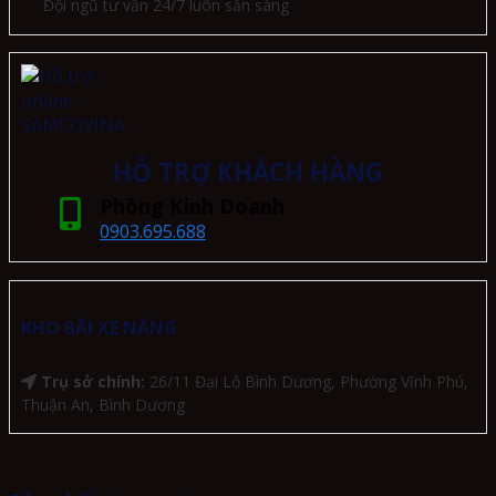
Đội ngũ tư vấn 24/7 luôn sẵn sàng
HỖ TRỢ KHÁCH HÀNG
Phòng Kinh Doanh
0903.695.688
KHO BÃI XE NÂNG
Trụ sở chính:
26/11 Đại Lộ Bình Dương, Phường Vĩnh Phú,
Thuận An, Bình Dương