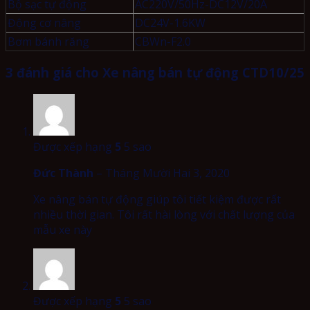
Bộ sạc tự động
AC220V/50Hz-DC12V/20A
Động cơ nâng
DC24V-1.6KW
Bơm bánh răng
CBWn-F2.0
3 đánh giá cho
Xe nâng bán tự động CTD10/25
Được xếp hạng
5
5 sao
Đức Thành
–
Tháng Mười Hai 3, 2020
Xe nâng bán tự động giúp tôi tiết kiệm được rất
nhiều thời gian. Tôi rất hài lòng với chất lượng của
mẫu xe này
Được xếp hạng
5
5 sao