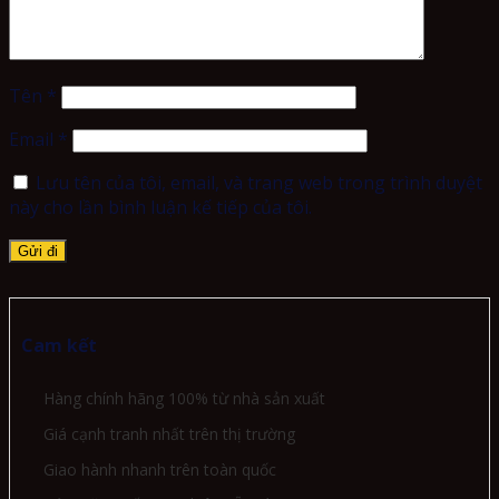
Tên
*
Email
*
Lưu tên của tôi, email, và trang web trong trình duyệt
này cho lần bình luận kế tiếp của tôi.
Cam kết
Hàng chính hãng 100% từ nhà sản xuất
Giá cạnh tranh nhất trên thị trường
Giao hành nhanh trên toàn quốc