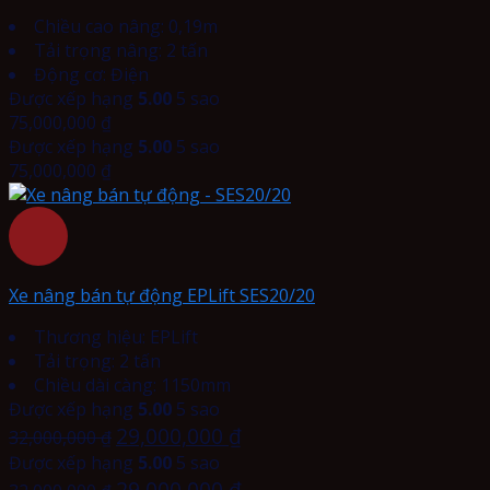
Chiều cao nâng: 0,19m
Tải trọng nâng: 2 tấn
Động cơ: Điện
Được xếp hạng
5.00
5 sao
75,000,000
₫
Được xếp hạng
5.00
5 sao
75,000,000
₫
Xe nâng bán tự động EPLift SES20/20
Thương hiệu: EPLift
Tải trọng: 2 tấn
Chiều dài càng: 1150mm
Được xếp hạng
5.00
5 sao
29,000,000
₫
32,000,000
₫
Được xếp hạng
5.00
5 sao
29,000,000
₫