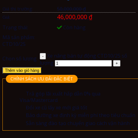
Giá thị trường:
50,000,000
₫
46,000,000
₫
Giá:
Trạng thái:
Còn hàng
Mã sản phẩm:
CTD10/25
Xe nâng bán tự động CTD10/25 số
Chọn số lượng
lượng
Thêm vào giỏ hàng
CHÍNH SÁCH ƯU ĐÃI ĐẶC BIỆT
Trả góp lãi xuất hấp dẫn 0% qua
Visa/Mastercard
Đổi xe cũ lấy xe mới giá tốt
Bảo dưỡng xe định kỳ miễn phí theo tiêu chuẩn
Sẵn sàng đào tạo chuyển giao cách vận hành