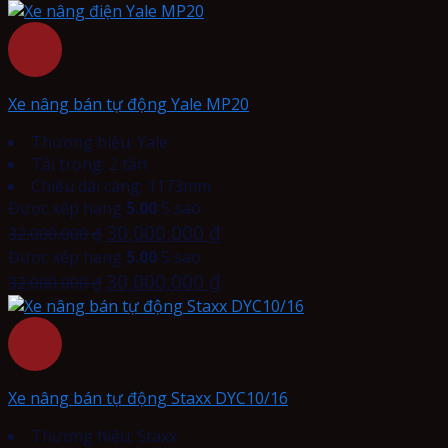
Xe nâng bán tự động Yale MP20
Thương hiệu: Yale
Tải trọng: 2 tấn
Chiều dài càng: 1173mm
Được xếp hạng
5.00
5 sao
30,000,000
₫
32,000,000
₫
Được xếp hạng
5.00
5 sao
30,000,000
₫
32,000,000
₫
Xe nâng bán tự động Staxx DYC10/16
Thương hiệu: Staxx