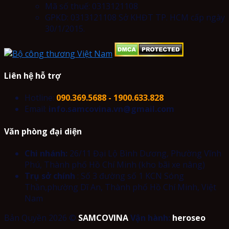
Mã số thuế: 0313121108
GPKD: 0313121108 Sở KHĐT TP. HCM cấp ngày
30/1/2015.
Liên hệ hỗ trợ
Hotline:
090.369.5688 - 1900.633.828
Email:
info.samcovina.vn@gmail.com
Văn phòng đại diện
Chi nhánh:
26/11 Đại Lộ Bình Dương, Phường Vĩnh
Phú, Thành phố Hồ Chí Minh (kho bãi xe nâng)
Trụ sở chính
: Số 3 đường số 1 KCN Sóng
Thần,phường Dĩ An, Thành phố Hồ Chí Minh, Việt
Nam
Bản Quyền 2026 ©
SAMCOVINA
Vận hành:
heroseo