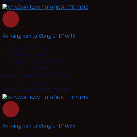
32,000,000
₫
Xe nâng bán tự động CTD10/16
Thương hiệu: Niuli
Tải trọng: 1 tấn
Chiều dài càng: 1000mm
Được xếp hạng
5.00
5 sao
38,000,000
₫
40,000,000
₫
Được xếp hạng
5.00
5 sao
38,000,000
₫
40,000,000
₫
Xe nâng bán tự động CTD10/35