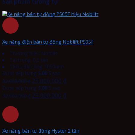
Sản phẩm tương tự
Xe nâng điện bán tự động Noblift PS05F
Thương hiệu: Noblift
Tải trọng: 0,5 tấn
Chiều dài càng: 1050mm
Được xếp hạng
5.00
5 sao
25,000,000
₫
32,000,000
₫
Được xếp hạng
5.00
5 sao
25,000,000
₫
32,000,000
₫
Xe nâng bán tự động Hyster 2 tấn