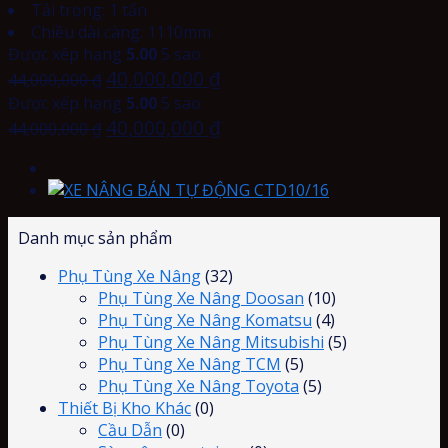
Tải trọng: 1 tấn
Chiều dài càng: 1110mm
Được xếp hạng
5.00
5 sao
40,000,000
₫
44,000,000
₫
Được xếp hạng
5.00
5 sao
40,000,000
₫
44,000,000
₫
Danh mục sản phẩm
Phụ Tùng Xe Nâng
(32)
Phụ Tùng Xe Nâng Doosan
(10)
Phụ Tùng Xe Nâng Komatsu
(4)
Phụ Tùng Xe Nâng Mitsubishi
(5)
Phụ Tùng Xe Nâng TCM
(5)
Phụ Tùng Xe Nâng Toyota
(5)
Thiết Bị Kho Khác
(0)
Cầu Dẫn
(0)