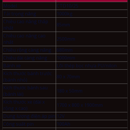
Model
CTD10/25
Tải trọng nâng
1000kg
Chiều cao nâng thấp
85mm
nhất
Chiều cao nâng cao
2500mm
nhất
Chiều rộng càng nâng
680mm
Chiều dài càng nâng
1000mm
Bánh xe
Lõi thép bọc nhựa PU/nilon
Kích thước bánh trước
80 x 70mm
(bánh nhỏ)
Kích thước bánh sau
180 x 50mm
(bánh lái)
Kích thước xe (dài x
1700 x 800 x 1900mm
rộng x cao)
Dung lượng điện áp pin
12V
Công suất pin
100Ah