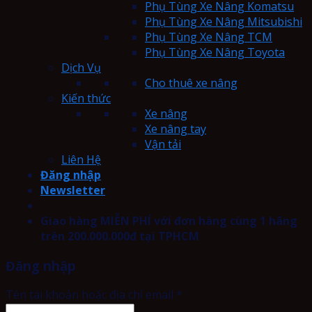
Phụ Tùng Xe Nâng Komatsu
Phụ Tùng Xe Nâng Mitsubishi
Phụ Tùng Xe Nâng TCM
Phụ Tùng Xe Nâng Toyota
Dịch Vụ
Cho thuê xe nâng
Kiến thức
Xe nâng
Xe nâng tay
Vận tải
Liên Hệ
Đăng nhập
Newsletter
Giao hàng MIỄN PHÍ với đơn hàng cùng 1 hãng
trên 200.000.000đ tại TPHCM
Đăng nhập
Tên tài khoản hoặc địa chỉ email
*