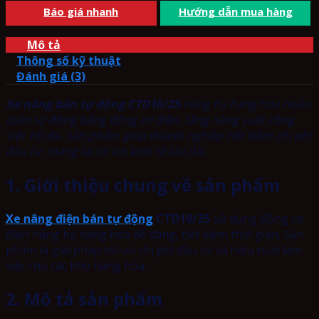
Báo giá nhanh
Hướng dẫn mua hàng
Mô tả
Thông số kỹ thuật
Đánh giá (3)
Xe nâng bán tự động CTD10/25
nâng hạ hàng hóa hoàn
toàn tự động bằng động cơ điện, tăng năng suất công
việc tối đa. Sản phẩm giúp doanh nghiệp tiết kiệm chi phí
đầu tư, mang lại lợi ích kinh tế lâu dài.
1. Giới thiệu chung về sản phẩm
Xe nâng điện bán tự động
CTD10/25
sử dụng động cơ
điện nâng hạ hàng hóa dễ dàng, tiết kiệm thời gian. Sản
phẩm là giải pháp tối ưu chi phí đầu tư và hiệu suất làm
việc cho các kho hàng hóa.
2. Mô tả sản phẩm