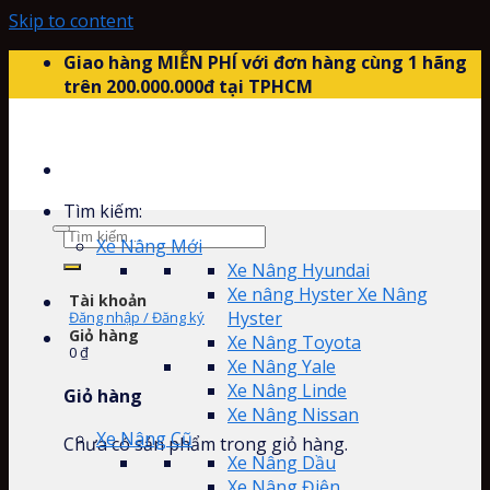
Skip to content
Giao hàng MIỄN PHÍ với đơn hàng cùng 1 hãng
trên 200.000.000đ tại TPHCM
Tìm kiếm:
Xe Nâng Mới
Xe Nâng Hyundai
Xe nâng Hyster Xe Nâng
Tài khoản
Hyster
Đăng nhập / Đăng ký
Giỏ hàng
Xe Nâng Toyota
0
₫
Xe Nâng Yale
Xe Nâng Linde
Giỏ hàng
Xe Nâng Nissan
Xe Nâng Cũ
Chưa có sản phẩm trong giỏ hàng.
Xe Nâng Dầu
Xe Nâng Điện