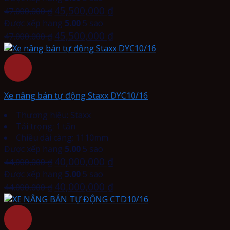
45,500,000
₫
47,000,000
₫
Được xếp hạng
5.00
5 sao
45,500,000
₫
47,000,000
₫
Xe nâng bán tự động Staxx DYC10/16
Thương hiệu: Staxx
Tải trọng: 1 tấn
Chiều dài càng: 1110mm
Được xếp hạng
5.00
5 sao
40,000,000
₫
44,000,000
₫
Được xếp hạng
5.00
5 sao
40,000,000
₫
44,000,000
₫