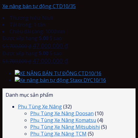
Xe nâng bán tự động CTD10/35
Thương hiệu: Niuli
Tải trọng: 1 tấn
Chiều dài càng: 1000mm
Được xếp hạng
5.00
5 sao
47,000,000
₫
51,700,000
₫
Được xếp hạng
5.00
5 sao
47,000,000
₫
51,700,000
₫
Danh mục sản phẩm
Phụ Tùng Xe Nâng
(32)
Phụ Tùng Xe Nâng Doosan
(10)
Phụ Tùng Xe Nâng Komatsu
(4)
Phụ Tùng Xe Nâng Mitsubishi
(5)
Phụ Tùng Xe Nâng TCM
(5)