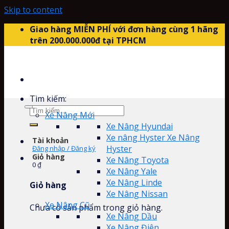
Skip to content
Giao hàng MIỄN PHÍ với đơn hàng cùng 1 hãng
trên 200.000.000đ tại TPHCM
Tìm kiếm:
Xe Nâng Mới
Xe Nâng Hyundai
Xe nâng Hyster Xe Nâng
Tài khoản
Hyster
Đăng nhập / Đăng ký
Giỏ hàng
Xe Nâng Toyota
0
₫
Xe Nâng Yale
Xe Nâng Linde
Giỏ hàng
Xe Nâng Nissan
Xe Nâng Cũ
Chưa có sản phẩm trong giỏ hàng.
Xe Nâng Dầu
Xe Nâng Điện