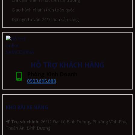
Giá cạnh tranh nhất trên thị trường
Giao hành nhanh trên toàn quốc
Đội ngũ tư vấn 24/7 luôn sẵn sàng
HỖ TRỢ KHÁCH HÀNG
Phòng Kinh Doanh
0903.695.688
KHO BÃI XE NÂNG
Trụ sở chính:
26/11 Đại Lộ Bình Dương, Phường Vĩnh Phú,
Thuận An, Bình Dương