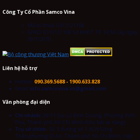
Công Ty Cổ Phần Samco Vina
Mã số thuế: 0313121108
GPKD: 0313121108 Sở KHĐT TP. HCM cấp ngày
30/1/2015.
Liên hệ hỗ trợ
Hotline:
090.369.5688 - 1900.633.828
Email:
info.samcovina.vn@gmail.com
Văn phòng đại diện
Chi nhánh:
26/11 Đại Lộ Bình Dương, Phường Vĩnh
Phú, Thành phố Hồ Chí Minh (kho bãi xe nâng)
Trụ sở chính
: Số 3 đường số 1 KCN Sóng
Thần,phường Dĩ An, Thành phố Hồ Chí Minh, Việt