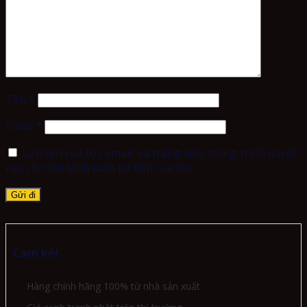
Tên
*
Email
*
Lưu tên của tôi, email, và trang web trong trình duyệt
này cho lần bình luận kế tiếp của tôi.
Cam kết
Hàng chính hãng 100% từ nhà sản xuất