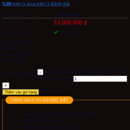
5.00
trên 5 dựa trên
3
đánh giá
Giá thị trường:
54,000,000
₫
53,000,000
₫
Giá:
Trạng thái:
Còn hàng
Mã sản phẩm:
DYC10
Nhà sản xuất:
LIFTSTAR
Xe nâng bán tự động 1 tấn LIFTSTAR
Chọn số lượng
DYC10 số lượng
Thêm vào giỏ hàng
CHÍNH SÁCH ƯU ĐÃI ĐẶC BIỆT
Trả góp lãi xuất hấp dẫn 0% qua
Visa/Mastercard
Đổi xe cũ lấy xe mới giá tốt