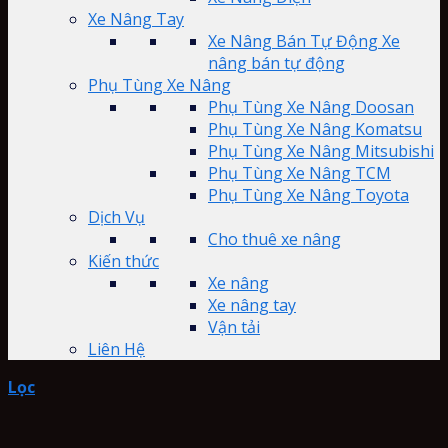
Xe Nâng Tay
Xe Nâng Bán Tự Động Xe
nâng bán tự động
Phụ Tùng Xe Nâng
Phụ Tùng Xe Nâng Doosan
Phụ Tùng Xe Nâng Komatsu
Phụ Tùng Xe Nâng Mitsubishi
Phụ Tùng Xe Nâng TCM
Phụ Tùng Xe Nâng Toyota
Dịch Vụ
Cho thuê xe nâng
Kiến thức
Xe nâng
Xe nâng tay
Vận tải
Liên Hệ
Lọc