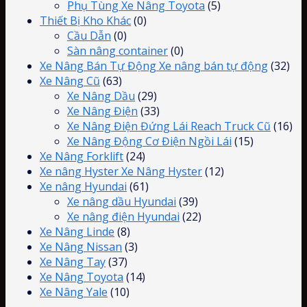
Phụ Tùng Xe Nâng Toyota
(5)
Thiết Bị Kho Khác
(0)
Cầu Dẫn
(0)
Sàn nâng container
(0)
Xe Nâng Bán Tự Động Xe nâng bán tự động
(32)
Xe Nâng Cũ
(63)
Xe Nâng Dầu
(29)
Xe Nâng Điện
(33)
Xe Nâng Điện Đứng Lái Reach Truck Cũ
(16)
Xe Nâng Động Cơ Điện Ngồi Lái
(15)
Xe Nâng Forklift
(24)
Xe nâng Hyster Xe Nâng Hyster
(12)
Xe nâng Hyundai
(61)
Xe nâng dầu Hyundai
(39)
Xe nâng điện Hyundai
(22)
Xe Nâng Linde
(8)
Xe Nâng Nissan
(3)
Xe Nâng Tay
(37)
Xe Nâng Toyota
(14)
Xe Nâng Yale
(10)