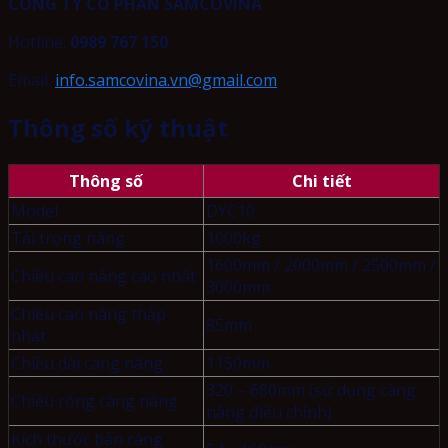
CÔNG TY CỔ PHẦN SAMCOVINA
Hotline:
0989 767 150
Email:
info.samcovina.vn@gmail.com
Thông số kỹ thuật
Thông số
Chi tiết
Model
DYC10
Tải trọng nâng
1000kg
1600mm / 2000mm / 2500mm /
Chiều cao nâng cao nhất
3000mm
Chiều cao nâng thấp
85mm
nhất
Chiều dài càng nâng
1150mm
320 – 680mm (sử dụng càng
Chiều rộng càng nâng
nâng điều chỉnh)
Kích thước bản càng