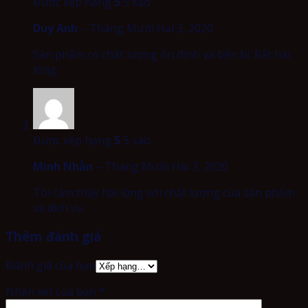
Được xếp hạng
5
5 sao
Duy Anh
–
Tháng Mười Hai 3, 2020
Sản phẩm có chất lượng ổn định và bền bỉ. Rất hài
lòng.
Được xếp hạng
5
5 sao
Minh Nhẫn
–
Tháng Mười Hai 3, 2020
Tôi cảm thấy hài lòng với chất lượng của sản phẩm
và dịch vụ
Thêm đánh giá
Đánh giá của bạn
Nhận xét của bạn
*