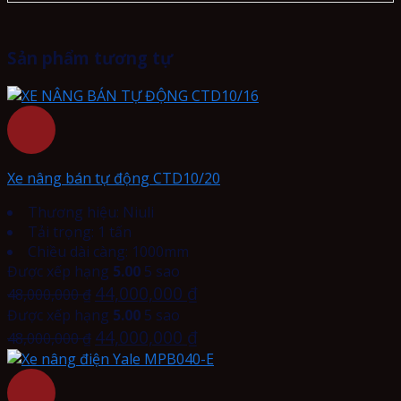
Sản phẩm tương tự
Xe nâng bán tự động CTD10/20
Thương hiệu: Niuli
Tải trọng: 1 tấn
Chiều dài càng: 1000mm
Được xếp hạng
5.00
5 sao
44,000,000
₫
48,000,000
₫
Được xếp hạng
5.00
5 sao
44,000,000
₫
48,000,000
₫