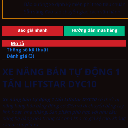
Bảo dưỡng xe định kỳ miễn phí theo tiêu chuẩn
Sẵn sàng đào tạo chuyển giao cách vận hành
Báo giá nhanh
Hướng dẫn mua hàng
Mô tả
Thông số kỹ thuật
Đánh giá (3)
XE NÂNG BÁN TỰ ĐỘNG 1
TẤN LIFTSTAR DYC10
Xe nâng bán tự động 1 tấn Liftstar DYC10
có thiết bị
nâng hàng hóa bằng động cơ điện và di chuyển bằng tay
linh hoạt, nhẹ nhàng. Sản phẩm phù hợp với nhu cầu
nâng hạ hàng hóa trong các nhà kho có giá kệ cao, không
cần di chuyển xa.