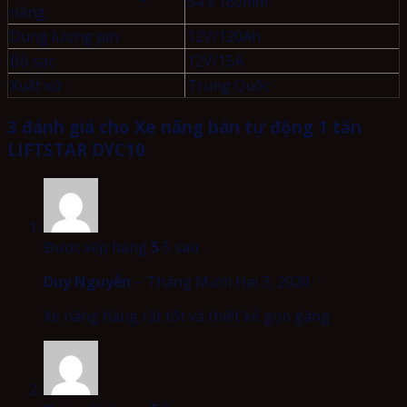
54 x 160mm
nâng
Dung lượng pin
12V/120Ah
Bộ sạc
12V/15A
Xuất xứ
Trung Quốc
3 đánh giá cho
Xe nâng bán tự động 1 tấn
LIFTSTAR DYC10
Được xếp hạng
5
5 sao
Duy Nguyễn
–
Tháng Mười Hai 3, 2020
Xe nâng hàng rất tốt và thiết kế gọn gàng