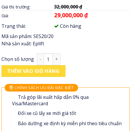
5.00
3
trên 5
32,000,000
₫
Giá thị trường:
dựa trên
đánh giá
29,000,000
₫
Giá:
Trạng thái:
Còn hàng
Mã sản phẩm:
SES20/20
Nhà sản xuất:
Eplift
Xe nâng bán tự động EPLift SES20/20 số lượ
Chọn số lượng
THÊM VÀO GIỎ HÀNG
CHÍNH SÁCH ƯU ĐÃI ĐẶC BIỆT
Trả góp lãi xuất hấp dẫn 0% qua
Visa/Mastercard
Đổi xe cũ lấy xe mới giá tốt
Bảo dưỡng xe định kỳ miễn phí theo tiêu chuẩn