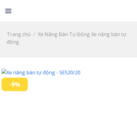
Skip
LỌC
to
content
Trang chủ
/
Xe Nâng Bán Tự Động Xe nâng bán tự
động
-9%