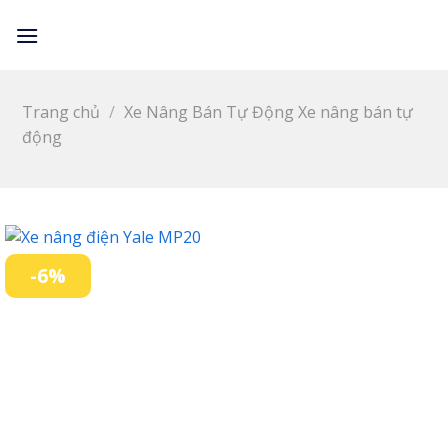
Skip
LỌC
to
content
Trang chủ
/
Xe Nâng Bán Tự Động Xe nâng bán tự
động
-6%