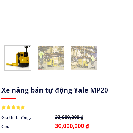
Xe nâng bán tự động Yale MP20
5.00
3
trên 5
32,000,000
₫
Giá thị trường:
dựa trên
đánh giá
30,000,000
₫
Giá: