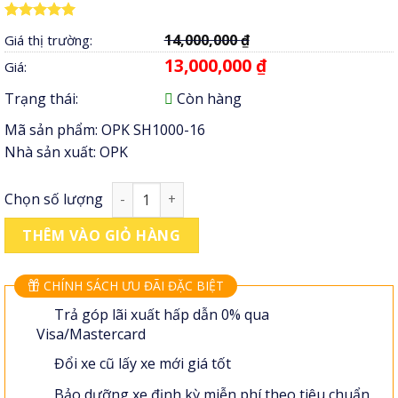
5.00
3
trên 5
14,000,000
₫
Giá thị trường:
dựa trên
đánh giá
13,000,000
₫
Giá:
Trạng thái:
Còn hàng
Mã sản phẩm:
OPK SH1000-16
Nhà sản xuất:
OPK
Xe nâng tay cao OPK SH1000-16 số lượng
Chọn số lượng
THÊM VÀO GIỎ HÀNG
CHÍNH SÁCH ƯU ĐÃI ĐẶC BIỆT
Trả góp lãi xuất hấp dẫn 0% qua
Visa/Mastercard
Đổi xe cũ lấy xe mới giá tốt
Bảo dưỡng xe định kỳ miễn phí theo tiêu chuẩn